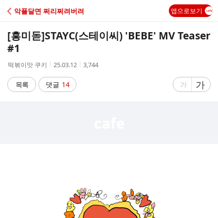
C
악플달면 쩌리쩌려버려
앱으로보기
A
[흥미돋]
STAYC(스테이씨) 'BEBE' MV Teaser
F
#1
작
작
조
떡볶이맛 쿠키
25.03.12
3,744
E
성
성
회
자
시
수
글
가
글
목록
댓글
14
가
간
자
자
크
크
기
기
크
작
게
게