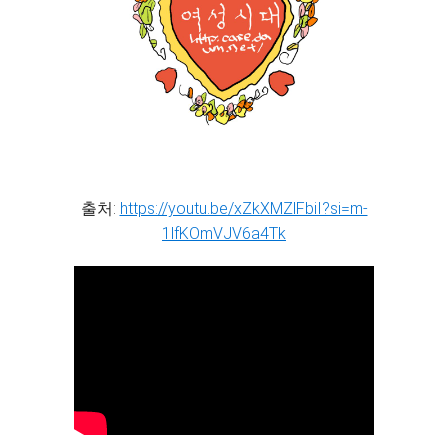
출처:
https://youtu.be/xZkXMZlFbiI?si=m-
1lfKOmVJV6a4Tk