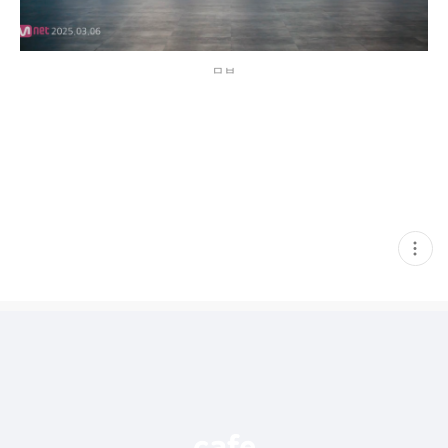
ㅁㅂ
현
재
게
시
글
추
가
기
능
열
기