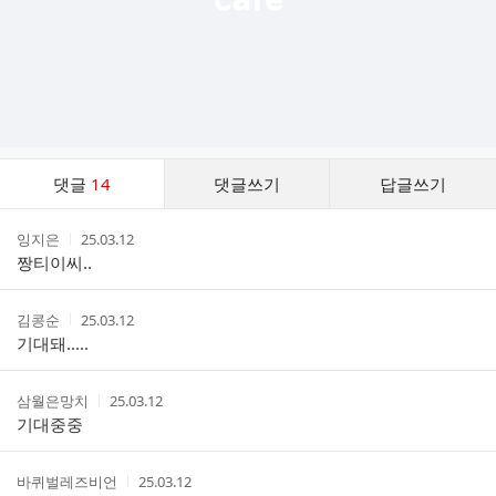
댓
댓글
14
댓글쓰기
답글쓰기
글
댓
작
작
잉지은
25.03.12
글
성
성
짱티이씨..
리
자
시
스
간
트
작
작
김콩순
25.03.12
성
성
기대돼.....
자
시
간
작
작
삼월은망치
25.03.12
성
성
기대중중
자
시
간
작
작
바퀴벌레즈비언
25.03.12