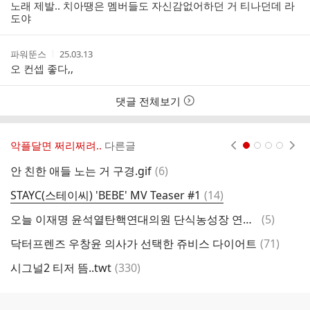
성
성
노래 제발.. 치아땡은 멤버들도 자신감없어하던 거 티나던데 라
자
시
도야
간
작
작
파워뚠스
25.03.13
성
성
오 컨셉 좋다,,
자
시
간
댓글 전체보기
악플달면 쩌리쩌려..
다른글
현재페이지 1
2
3
4
댓
안 친한 애들 노는 거 구경.gif
(
6
)
글
댓
STAYC(스테이씨) 'BEBE' MV Teaser #1
(
14
)
글
댓
오늘 이재명 윤석열탄핵연대의원 단식농성장 연대방문.twt
(
5
)
글
댓
닥터프렌즈 우창윤 의사가 선택한 쥬비스 다이어트
(
71
)
글
댓
시그널2 티저 뜸..twt
(
330
)
페
글