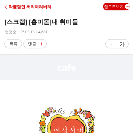
C
악플달면 쩌리쩌려버려
앱으로보기
A
[스크랩] [흥미돋]
내 취미들
F
작
작
조
엉덩순
25.03.13
4,681
성
성
회
E
자
시
수
글
가
글
목록
댓글
11
가
간
자
자
크
크
기
기
크
작
게
게