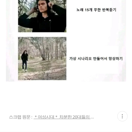
현
스크랩 원문 :
＊여성시대＊ 차분한 20대들의 알흠다운 공간
재
게
시