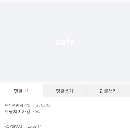
글
추
가
기
능
열
기
댓
댓글
11
댓글쓰기
답글쓰기
글
댓
작
작
수천수만개의별
25.03.13
글
성
성
저랑치미가갇내요..
리
자
시
스
간
트
작
작
KOPSKAM
25.03.14