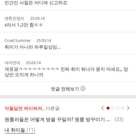
성
성
민간인 사찰은 어디에 신고하죠
자
시
간
작
작
앤톤찬영리
25.03.14
성
성
s라서 1,2만 함ㅎㅎ
자
시
간
작
작
CrueI Summer
25.03.14
성
성
취미가 아니라 하루일상임...
자
시
간
작
작
내어떤데
25.03.14
성
성
개웃곀ㅋㅋㅋㅋㅋㅋㅋㅋㅋ 진짜 취미 뭐냐거 묻지 마세요,, 망
자
시
상만 오지게 하니까
간
댓글 전체보기
악플달면 쩌리쩌려..
다른글
현재페이지 1
2
3
4
댓
원룸러들은 어떻게 방을 꾸밀까? 원룸 방꾸미기 구경하기 🛋️🔍
(
33
)
아
글
댓
내 취미들
(
11
)
글