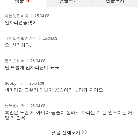
댓글
56
댓글쓰기
답글쓰기
글
댓
작
작
나는엣팁이다
25.04.08
글
성
성
안자라면좋겟어
리
자
시
스
간
트
작
작
큐티뽀짝말랑강쥐
25.04.08
성
성
오..신기하다..
자
시
간
작
작
몽키스패너
25.04.08
성
성
난 드릅게 안자라던데 ㅠㅠ
자
시
간
작
작
Bobby Hill
25.04.08
성
성
생머리만 그런거 아닌가 곱슬이라 느리게 자라요
자
시
간
작
작
행복한새벽
25.04.08
성
성
흑인은 느린 게 아니라 곱슬이 심해서 자라는 게 잘 안보이는 거
자
시
일 거 같음
간
댓글 전체보기