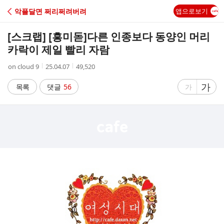
C
악플달면 쩌리쩌려버려
앱으로보기
A
[스크랩] [흥미돋]
다른 인종보다 동양인 머리
F
카락이 제일 빨리 자람
작
작
조
on cloud 9
25.04.07
49,520
E
성
성
회
자
시
수
글
가
글
목록
댓글
56
가
간
자
자
크
크
기
기
크
작
게
게