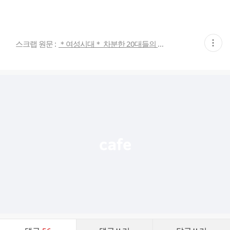
현
스크랩 원문 :
＊여성시대＊ 차분한 20대들의 알흠다운 공간
재
게
시
글
추
가
기
능
열
기
댓