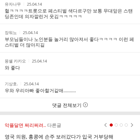
작
작
유자나무
25.04.14
성
성
헐ㅋㅋㅋㅋ트롯으로 페스티벌 색다르구만 보통 무대앞은 스탠
자
시
딩존인데 의자깔린거 웃김ㅋㅋㅋㅋㅋ
간
작
작
장워뇨
25.04.14
성
성
부모님들이나 노인분들 놀거리 많아져서 좋다ㅋㅋㅋㅋ 이런 페
자
시
스티벌 더 많아지길
간
작
작
몽쉘 카카오
25.04.14
성
성
와 좋다
자
시
간
작
작
기상호.
25.04.14
성
성
우와 우리아빠 좋아할거같애..........
자
시
간
댓글 전체보기
악플달면 쩌리쩌려..
다른글
현재페이지 1
2
3
4
영국 의원, 홍콩에 손주 보러갔다가 입국 거부당해
드