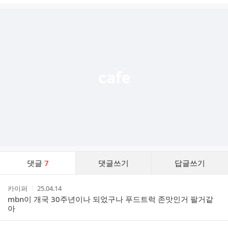
글
추
가
기
능
열
기
댓
댓글
7
댓글쓰기
답글쓰기
글
댓
작
작
카이퍼
25.04.14
글
성
성
mbn이 개국 30주년이나 되었구나 푸드트럭 존맛인거 팔거같
리
자
시
아
스
간
트