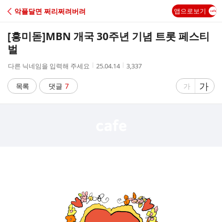
C
악플달면 쩌리쩌려버려
앱으로보기
A
[흥미돋]
MBN 개국 30주년 기념 트롯 페스티
F
벌
작
작
조
다른 닉네임을 입력해 주세요
25.04.14
3,337
E
성
성
회
자
시
수
글
가
글
목록
댓글
7
가
간
자
자
크
크
기
기
크
작
게
게