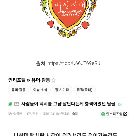
출처: https://t.co/U66JT69eRJ