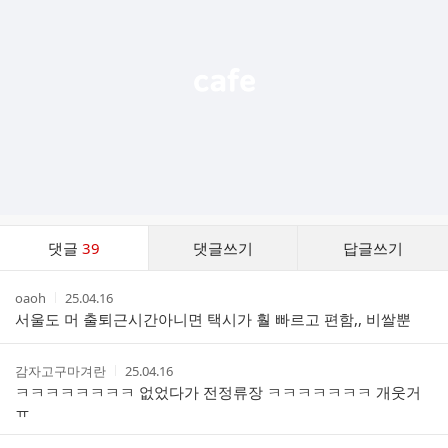
능
열
기
댓
댓글
39
댓글쓰기
답글쓰기
글
댓
작
작
oaoh
25.04.16
글
성
성
서울도 머 출퇴근시간아니면 택시가 훨 빠르고 편함,, 비쌀뿐
리
자
시
스
간
트
작
작
감자고구마겨란
25.04.16
성
성
ㅋㅋㅋㅋㅋㅋㅋㅋ 없었다가 전정류장 ㅋㅋㅋㅋㅋㅋㅋ 개웃거
자
시
ㅠ
간