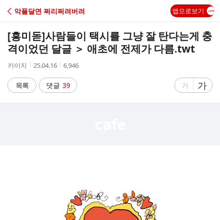
C
악플달면 쩌리쩌려버려
앱으로보기
A
[흥미돋]
사람들이 택시를 그냥 잘 탄다는게 충
F
격이었던 달글 ＞ 애초에 전제가 다름.twt
작
작
조
카이지
25.04.16
6,946
E
성
성
회
자
시
수
글
가
글
목록
댓글
39
가
간
자
자
크
크
기
기
크
작
게
게