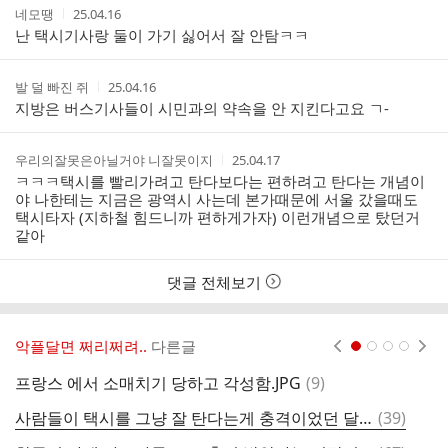
작
작
네모땡
25.04.16
성
성
난 택시기사랑 둘이 가기 싫어서 잘 안탐ㅋㅋ
자
시
간
작
작
발 덜 빠진 쥐
25.04.16
성
성
지방은 버스기사들이 시민과의 약속을 안 지킨다고요 ㄱ-
자
시
간
작
작
우리의잘못은아닐거야 니잘못이지
25.04.17
성
성
ㅋㅋㅋ택시를 빨리가려고 탄다보다는 편하려고 탄다는 개념이
자
시
야 나한테는 지금은 광역시 사는데 본가때문에 서울 갔을때도
간
택시타자 (지하철 힘드니까 편하게가자) 이런개념으로 탔던거
같아
댓글 전체보기
악플달면 쩌리쩌려..
다른글
현재페이지 1
2
3
4
댓
프랑스 에서 소매치기 당하고 각성함.JPG
(
9
)
[
글
댓
사람들이 택시를 그냥 잘 탄다는게 충격이었던 달글 ＞ 애초에 전제가 다름.twt
(
39
)
글