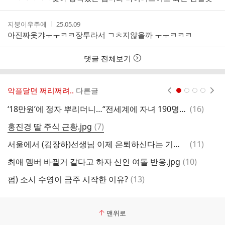
자
시
간
작
작
지붕이우주에
25.05.09
성
성
아진짜웃갸ㅜㅜㅋㅋ장투라서 ㄱㅊ지않을까 ㅜㅜㅋㅋㅋ
자
시
간
댓글 전체보기
악플달면 쩌리쩌려..
다른글
현재페이지 1
2
3
4
댓
‘18만원’에 정자 뿌리더니…“전세계에 자녀 190명 있다”
(
16
)
글
댓
홍진경 딸 주식 근황.jpg
(
7
)
신
글
댓
서울에서 (김장하)선생님 이제 은퇴하신다는 기사 보고 왔다는 그 장학생 기억하시겠던가요?.x
(
11
)
글
댓
최애 멤버 바뀔거 같다고 하자 신인 여돌 반응.jpg
(
10
)
김
글
댓
펌) 소시 수영이 금주 시작한 이유?
(
13
)
알
글
맨위로