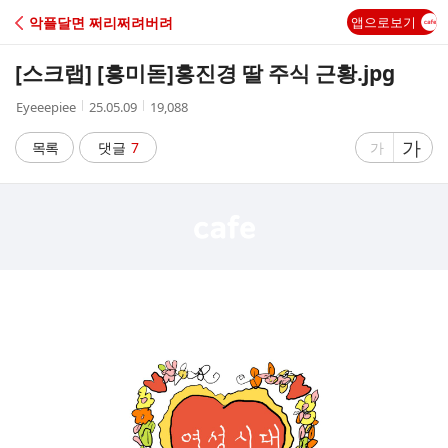
C
악플달면 쩌리쩌려버려
앱으로보기
A
[스크랩] [흥미돋]
홍진경 딸 주식 근황.jpg
F
작
작
조
Eyeeepiee
25.05.09
19,088
성
성
회
E
자
시
수
글
가
글
목록
댓글
7
가
간
자
자
크
크
기
기
크
작
게
게