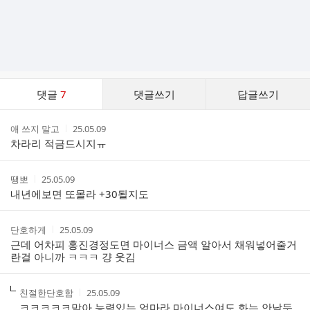
댓
댓글
7
댓글쓰기
답글쓰기
글
댓
작
작
애 쓰지 말고
25.05.09
글
성
성
차라리 적금드시지ㅠ
리
자
시
스
간
트
작
작
땡뽀
25.05.09
성
성
내년에보면 또몰라 +30될지도
자
시
간
작
작
단호하게
25.05.09
성
성
근데 어차피 홍진경정도면 마이너스 금액 알아서 채워넣어줄거
자
시
란걸 아니까 ㅋㅋㅋ 걍 웃김
간
작
작
친절한단호함
25.05.09
성
성
ㅋㅋㅋㅋㅋ맞아 능력있는 엄마라 마이너스여도 화는 안날듯