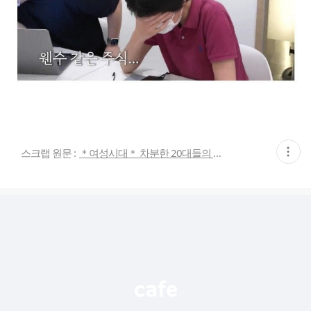
현
스크랩 원문 :
＊여성시대＊ 차분한 20대들의 알흠다운 공간
재
게
시
글
추
가
기
능
열
기