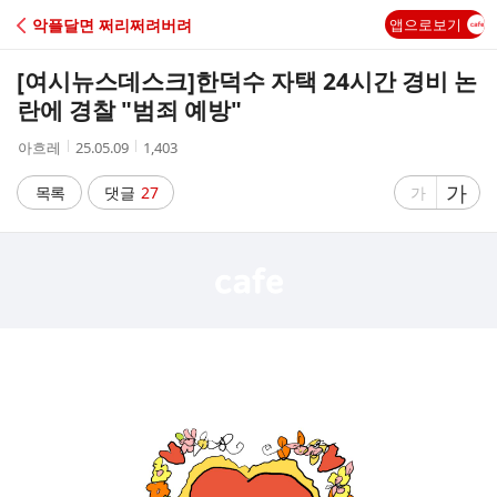
C
악플달면 쩌리쩌려버려
앱으로보기
A
[여시뉴스데스크]
한덕수 자택 24시간 경비 논
F
란에 경찰 "범죄 예방"
작
작
조
아흐레
25.05.09
1,403
E
성
성
회
자
시
수
글
가
글
목록
댓글
27
가
간
자
자
크
크
기
기
크
작
게
게