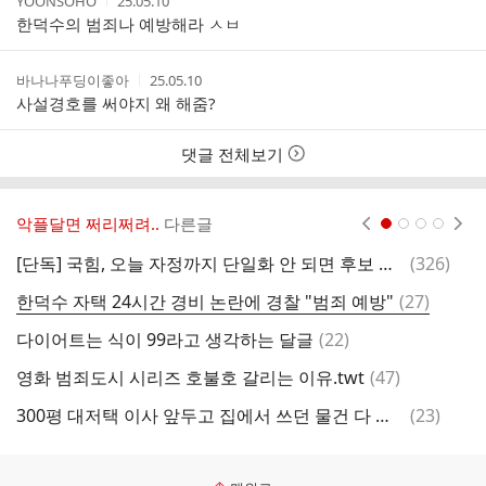
작
작
YOONSOHO
25.05.10
성
성
한덕수의 범죄나 예방해라 ㅅㅂ
자
시
간
작
작
바나나푸딩이좋아
25.05.10
성
성
사설경호를 써야지 왜 해줌?
자
시
간
댓글 전체보기
악플달면 쩌리쩌려..
다른글
현재페이지 1
2
3
4
댓
[단독] 국힘, 오늘 자정까지 단일화 안 되면 후보 재선출키로
(
326
)
대
글
댓
한덕수 자택 24시간 경비 논란에 경찰 "범죄 예방"
(
27
)
아
글
댓
다이어트는 식이 99라고 생각하는 달글
(
22
)
글
댓
영화 범죄도시 시리즈 호불호 갈리는 이유.twt
(
47
)
글
댓
300평 대저택 이사 앞두고 집에서 쓰던 물건 다 판다는 브라이언 근황
(
23
)
글