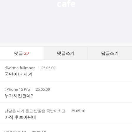
댓
댓글
27
댓글쓰기
답글쓰기
글
댓
작
작
dlwlrma-fullmoon
25.05.09
글
성
성
국민이나 지켜
리
자
시
스
간
트
작
작
I Phone 15 Pro
25.05.09
성
성
누가시킨건데?
자
시
간
작
작
낮말은 새가 듣고 밥말은 국밥이최고
25.05.10
성
성
아직 후보아닌데
자
시
간