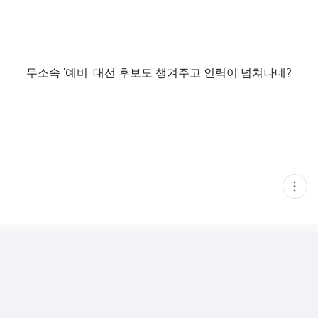
무소속 '예비' 대선 후보도 챙겨주고 인력이 넘쳐나네?
현
재
게
시
글
추
가
기
능
열
기