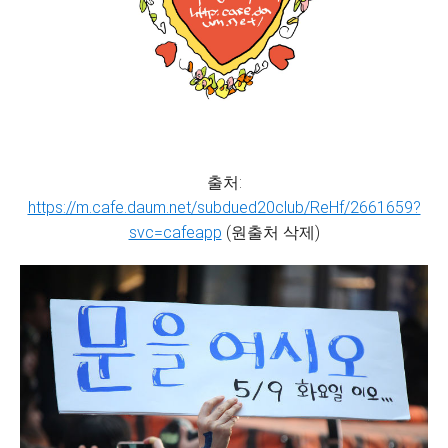
출처:
https://m.cafe.daum.net/subdued20club/ReHf/2661659?
svc=cafeapp
(원출처 삭제)