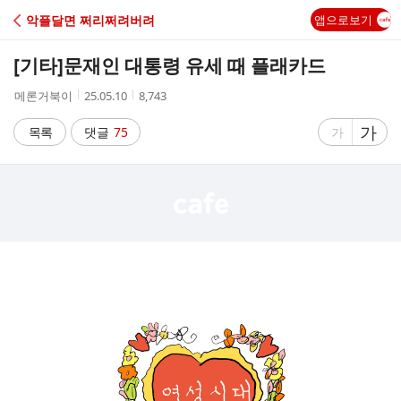
C
악플달면 쩌리쩌려버려
앱으로보기
A
[기타]
문재인 대통령 유세 때 플래카드
F
작
작
조
메론거북이
25.05.10
8,743
성
성
회
E
자
시
수
글
가
글
목록
댓글
75
가
간
자
자
크
크
기
기
크
작
게
게