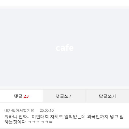
시
글
추
가
기
능
열
기
댓
댓글
23
댓글쓰기
답글쓰기
글
댓
작
작
내가알아서할게요
25.05.10
글
성
성
뭐하냐 진짜... 미인대회 자체도 얼척없는데 외국인까지 넣고 잘
리
자
시
하는짓이다 ㅋㅋㅋㅋㅋㅌ
스
간