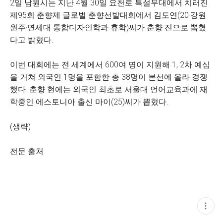
2일 남원시는 지난 4월 30일 요천로 특설무대에서 치러진
제95회 춘향제 글로벌 춘향선발대회에서 김도연(20·강원
원주·연세대 통합디자인학과 휴학)씨가 춘향 진으로 뽑혔
다고 밝혔다.
이번 대회에는 전 세계에서 600여 명이 지원해 1, 2차 예심
을 거쳐 외국인 1명을 포함한 총 38명이 본선에 올라 경쟁
했다. 춘향 현에는 외국인 최초로 서울대 언어교육과에 재
학중인 에스토니아 출신 마이(25)씨가 뽑혔다.
(생략)
전문 출처
현
재
게