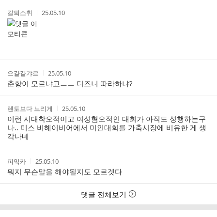
트
작
작
칼퇴소취
25.05.10
성
성
자
시
간
작
작
으걀걀갸르
25.05.10
성
성
춘향이 모르냐고ㅡㅡ 디즈니 따라하냐?
자
시
간
작
작
렌토보다 느리게
25.05.10
성
성
이런 시대착오적이고 여성혐오적인 대회가 아직도 성행하는구
자
시
나.. 미스 비헤이비어에서 미인대회를 가축시장에 비유한 게 생
간
각나네
작
작
피잌카
25.05.10
성
성
뭐지 무슨말을 해야될지도 모르겟다
자
시
간
댓글 전체보기