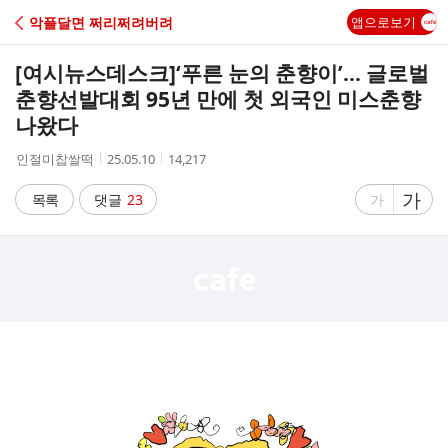
C
악플달면 쩌리쩌려버려
앱으로보기
A
[여시뉴스데스크]
‘푸른 눈의 춘향이’… 글로벌
F
춘향선발대회 95년 만에 첫 외국인 미스춘향
나왔다
E
작
작
조
인절미찹쌀떡
25.05.10
14,217
성
성
회
자
시
수
글
가
글
목록
댓글
23
가
간
자
자
크
크
기
기
크
작
게
게