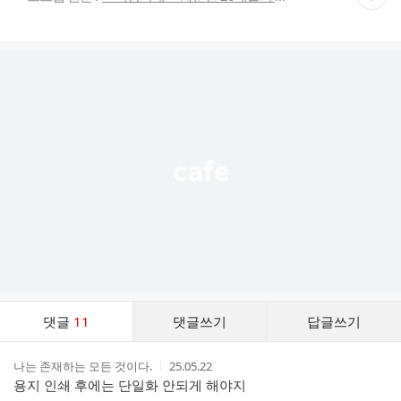
재
게
시
글
추
가
기
능
열
기
댓
댓글
11
댓글쓰기
답글쓰기
글
댓
작
작
나는 존재하는 모든 것이다.
25.05.22
글
성
성
용지 인쇄 후에는 단일화 안되게 해야지
리
자
시