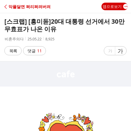
C
악플달면 쩌리쩌려버려
앱으로보기
A
[스크랩] [흥미돋]
20대 대통령 선거에서 30만
F
무효표가 나온 이유
작
작
조
비혼주의다
25.05.22
8,925
E
성
성
회
자
시
수
글
가
글
목록
댓글
11
가
간
자
자
크
크
기
기
크
작
게
게