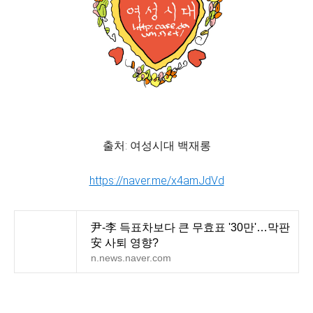
출처: 여성시대 백재롱
https://naver.me/x4amJdVd
尹-李 득표차보다 큰 무효표 '30만'…막판
安 사퇴 영향?
n.news.naver.com