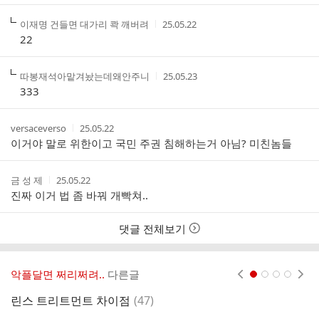
스
간
트
작
작
이재명 건들면 대가리 콱 깨버려
25.05.22
성
성
22
자
시
간
작
작
따봉재석아맡겨놨는데왜안주니
25.05.23
성
성
333
자
시
간
작
작
versaceverso
25.05.22
성
성
이거야 말로 위한이고 국민 주권 침해하는거 아님? 미친놈들
자
시
간
작
작
금 성 제
25.05.22
성
성
진짜 이거 법 좀 바꿔 개빡쳐..
자
시
간
댓글 전체보기
악플달면 쩌리쩌려..
다른글
현재페이지 1
2
3
4
댓
린스 트리트먼트 차이점
(
47
)
글