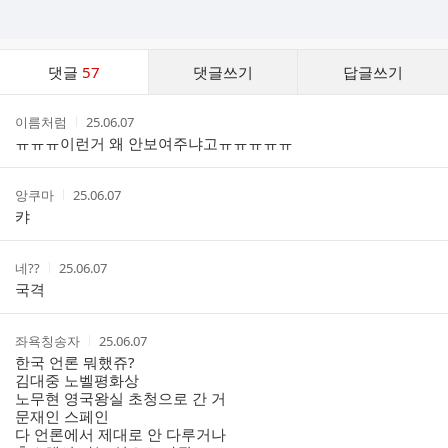
댓
댓글
57
댓글쓰기
답글쓰기
글
댓
작
작
이름처럼
25.06.07
글
성
성
ㅠㅠㅠ이런거 왜 안보여주냐고ㅠㅠㅠㅠㅠ
리
자
시
스
간
트
작
작
앙쿠마
25.06.07
성
성
캬
자
시
간
작
작
네??
25.06.07
성
성
국격
자
시
간
작
작
좌욕칭송자
25.06.07
성
성
한국 언론 뭐했쥬?
자
시
김대중 노벨평화상
간
노무현 영국왕실 초청으로 간 거
문재인 스페인
다 언론에서 제대로 안 다루거나