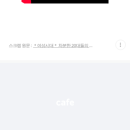
현
스크랩 원문 :
＊여성시대＊ 차분한 20대들의 알흠다운 공간
재
게
시
글
추
가
기
능
열
기