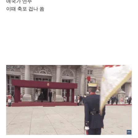
애국가 연주
이때 축포 겁나 쏨