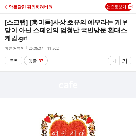
C
악플달면 쩌리쩌려버려
앱으로보기
A
[스크랩] [흥미돋]
사상 초유의 예우라는 게 빈
F
말이 아닌 스페인의 엄청난 국빈방문 환대스
케일.gif
E
작
작
조
메론거북이
25.06.07
11,502
성
성
회
자
시
수
글
가
글
목록
댓글
57
가
간
자
자
크
크
기
기
크
작
게
게