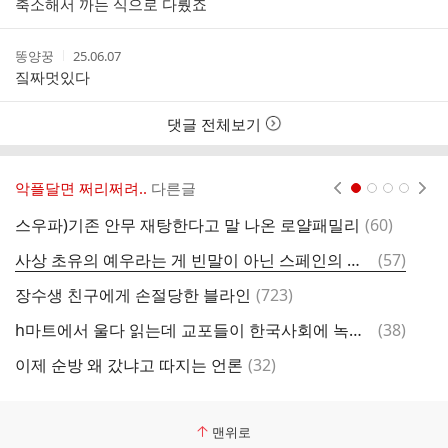
축소해서 까는 식으로 다뤘죠
작
작
똥양꿍
25.06.07
성
성
짘짜멋있다
자
시
간
댓글 전체보기
악플달면 쩌리쩌려..
다른글
현재페이지 1
2
3
4
댓
스우파)기존 안무 재탕한다고 말 나온 로얄패밀리
(
60
)
이
글
댓
사상 초유의 예우라는 게 빈말이 아닌 스페인의 엄청난 국빈방문 환대스케일.gif
(
57
)
공
글
댓
장수생 친구에게 손절당한 블라인
(
723
)
정
글
댓
h마트에서 울다 읽는데 교포들이 한국사회에 녹아들기 어려운게
(
38
)
[
글
댓
이제 순방 왜 갔냐고 따지는 언론
(
32
)
솔
글
맨위로