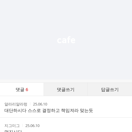
추
가
기
능
열
기
댓
댓글
6
댓글쓰기
답글쓰기
글
댓
작
작
얄라리얄라렁
25.06.10
글
성
성
대단하시다 스스로 결정하고 책임져라 맞는듯
리
자
시
스
간
트
작
작
지그미그
25.06.10
성
성
멋지시다