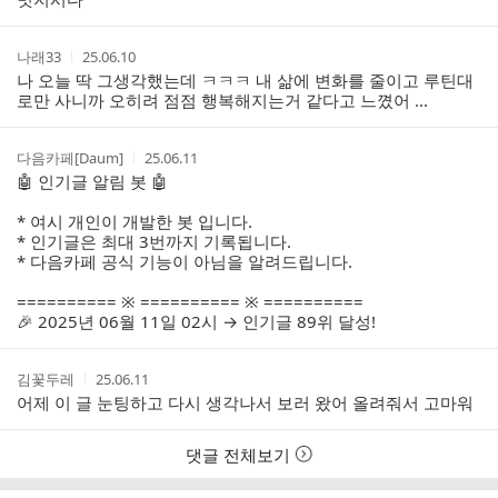
자
시
간
작
작
나래33
25.06.10
성
성
나 오늘 딱 그생각했는데 ㅋㅋㅋ 내 삶에 변화를 줄이고 루틴대
자
시
로만 사니까 오히려 점점 행복해지는거 같다고 느꼈어 ...
간
작
작
다음카페[Daum]
25.06.11
성
성
🤖 인기글 알림 봇 🤖
자
시
간
* 여시 개인이 개발한 봇 입니다.
* 인기글은 최대 3번까지 기록됩니다.
* 다음카페 공식 기능이 아님을 알려드립니다.
========== ※ ========== ※ ==========
🎉 2025년 06월 11일 02시 → 인기글 89위 달성!
작
작
김꽃두레
25.06.11
성
성
어제 이 글 눈팅하고 다시 생각나서 보러 왔어 올려줘서 고마워
자
시
간
댓글 전체보기