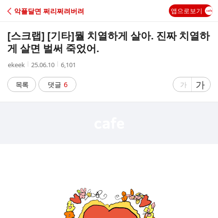
C
악플달면 쩌리쩌려버려
앱으로보기
A
[스크랩] [기타]
뭘 치열하게 살아. 진짜 치열하
F
게 살면 벌써 죽었어.
작
작
조
ekeek
25.06.10
6,101
E
성
성
회
자
시
수
글
가
글
목록
댓글
6
가
간
자
자
크
크
기
기
크
작
게
게