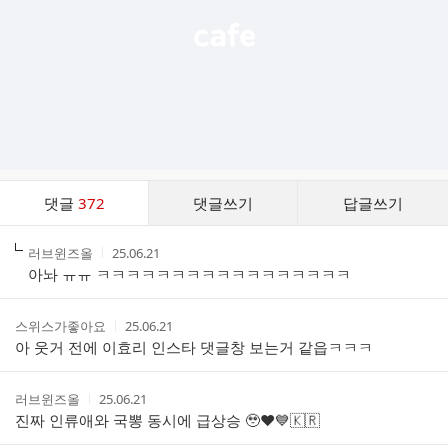
댓
댓글
372
댓글쓰기
답글쓰기
글
댓
작
작
러브윈즈올
25.06.21
글
성
성
아놔 ㅠㅠ ㅋㅋㅋㅋㅋㅋㅋㅋㅋㅋㅋㅋㅋㅋㅋㅋㅋ
리
자
시
스
간
트
작
작
스위스가좋아요
25.06.21
성
성
아 웃거 전에 이효리 인스타 댓글창 보는거 같읍ㅋㅋㅋ
자
시
간
작
작
러브윈즈올
25.06.21
성
성
진짜 인류애와 국뽕 동시에 급상승 🥹❤️💙🇰🇷
자
시
간