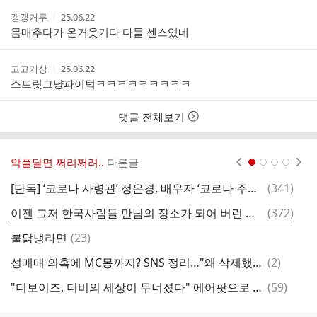
작
작
캥캥거루
25.06.22
성
성
몸매추다가 온거웃기다 다들 센스있네
자
시
간
작
작
고고기상
25.06.22
성
성
스트릿그냥파이텈ㅋㅋㅋㅋㅋㅋㅋㅋㅋ
자
시
간
댓글 전체보기
악플달면 쩌리쩌려..
다른글
현재페이지 1
2
3
4
댓
[단독] ‘코로나 사령관’ 정은경, 배우자 ‘코로나 주식’에 장관 후보서 밀려
(
341
)
글
댓
이젠 그저 한국사람들 만남의 장소가 되어 버린 스우파 범접 메가크루 미션 댓글창 근황ㅋㅋㅋㅋㅋ
(
372
)
글
댓
불닭냉라면
(
23
)
글
댓
성매매 의혹에 MC몽까지? SNS 정리…"왜 삭제했나요?" '업무배제'에 쏠린 관심
(
2
)
비
글
댓
"더보이즈, 더비의 세상이 무너졌다" 에어팟으로 열고 성매매 논란으로 닫았다
(
59
)
2
글