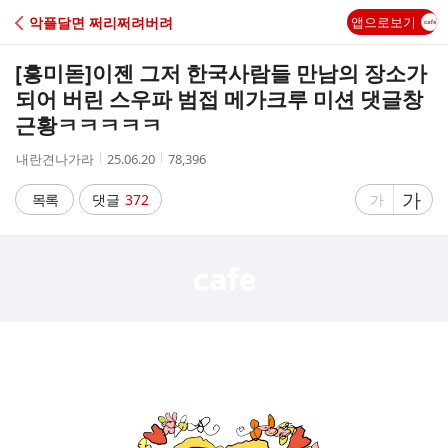
C
악플달면 쩌리쩌려버려
앱으로보기
A
[흥미돋]
이젠 그저 한국사람들 만남의 장소가
F
되어 버린 스우파 범접 메가크루 미션 댓글창
근황ㅋㅋㅋㅋㅋ
E
작
작
조
내란견나가라
25.06.20
78,396
성
성
회
자
시
수
글
가
글
목록
댓글
372
가
간
자
자
크
크
기
기
크
작
게
게