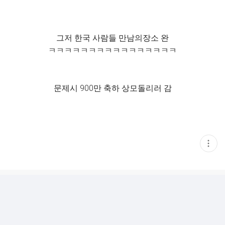
그저 한국 사람들 만남의장소 완
ㅋㅋㅋㅋㅋㅋㅋㅋㅋㅋㅋㅋㅋㅋㅋㅋ
문제시 900만 축하 상모돌리러 감
현
재
게
시
글
추
가
기
능
열
기