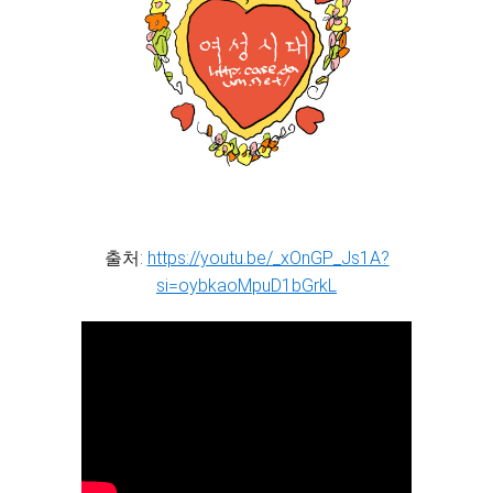
출처:
https://youtu.be/_xOnGP_Js1A?
si=oybkaoMpuD1bGrkL