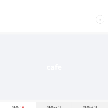
현
재
게
시
글
추
가
기
능
열
기
댓
댓글
15
댓글쓰기
답글쓰기