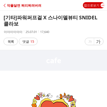
C
악플달면 쩌리쩌려버려
앱으로보기
A
[기타]
파워퍼프걸 X 스나이델뷰티 SNIDEL
F
콜라보
작
작
조
아야아아야아
25.07.01
17,640
E
성
성
회
자
시
수
글
가
글
목록
댓글
15
가
간
자
자
크
크
기
기
크
작
게
게