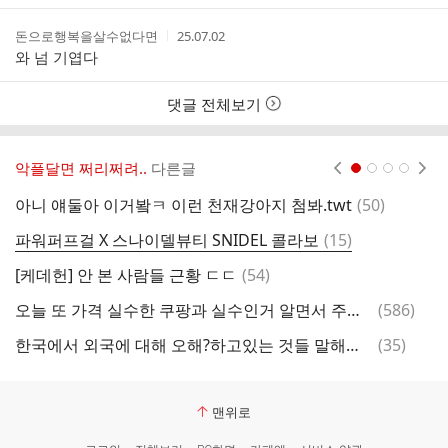
본
간
인
작
작
돈으로행복을살수없다면
25.07.02
여
성
성
와 넘 기엽다
부
자
시
간
댓글 전체보기
악플달면 쩌리쩌려..
다른글
현재페이지 1
2
3
4
댓
아니 얘둘아 이거봨ㅋ 이런 천재강아지 첨봐.twt
(
50
)
이
글
댓
파워퍼프걸 X 스나이델뷰티 SNIDEL 콜라보
(
15
)
한
글
댓
[케데헌] 안 본 사람들 근황 ㄷㄷ
(
54
)
글
댓
오늘 또 가격 실수한 쿠팡과 실수인거 알면서 주문하고 당장 보내라고 협박중인 구매자들 (주문3만건)
(
586
)
땀
글
댓
한국에서 외국에 대해 오해?하고있는 것들 말해보자
(
35
)
뉴
글
맨위로