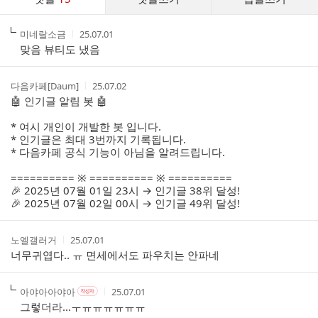
글
댓
작
작
미네랄소금
25.07.01
글
성
성
맞음 뷰티도 냈음
리
자
시
스
간
트
작
작
다음카페[Daum]
25.07.02
성
성
🤖 인기글 알림 봇 🤖
자
시
간
* 여시 개인이 개발한 봇 입니다.
* 인기글은 최대 3번까지 기록됩니다.
* 다음카페 공식 기능이 아님을 알려드립니다.
========== ※ ========== ※ ==========
🎉 2025년 07월 01일 23시 → 인기글 38위 달성!
🎉 2025년 07월 02일 00시 → 인기글 49위 달성!
작
작
노엘갤러거
25.07.01
성
성
너무귀엽다.. ㅠ 면세에서도 파우치는 안파네
자
시
간
작
작
작
아야아아야아
25.07.01
작
성
성
성
성
그렇더라...ㅜㅠㅠㅠㅠㅠㅠ
자
자
시
자