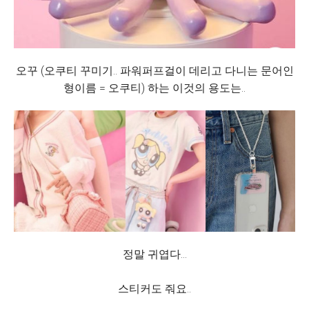
오꾸 (오쿠티 꾸미기.. 파워퍼프걸이 데리고 다니는 문어인
형이름 = 오쿠티) 하는 이것의 용도는..
정말 귀엽다...
스티커도 줘요..