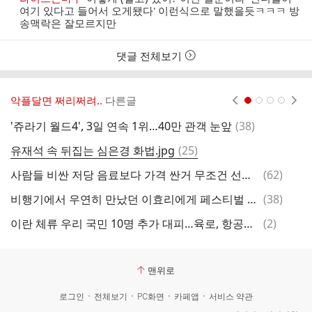
자
시
여기 있다고 들어서 오게됐다' 이런식으로 말했을듯ㅋㅋㅋ 방
간
송맥락은 잘모르지만
댓글 전체보기
악플달면 쩌리쩌려..
다른글
현재페이지 1
2
3
4
댓
'쥬라기 월드4', 3일 연속 1위…40만 관객 눈앞
(
38
)
커
글
댓
유재석 속 뒤집는 심은경 화법.jpg
(
25
)
글
댓
사람들 비싼 저당 음료보다 가격 싼거 무조건 선호해…
(
62
)
만
글
댓
비행기에서 우연히 만났던 이효리에게 페스티벌 초대받아 다녀온 유튜버
(
38
)
글
댓
이란 체류 우리 국민 10명 추가 대피…육로, 항공편 이용
(
2
)
글
맨위로
로그인
전체보기
PC화면
카페앱
서비스 약관