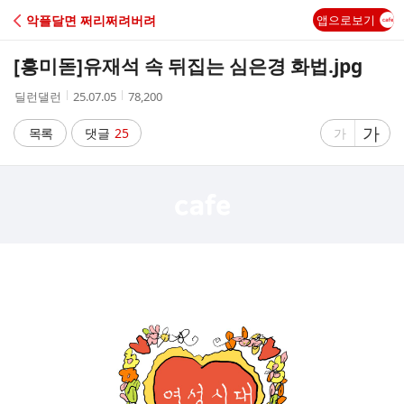
C
악플달면 쩌리쩌려버려
앱으로보기
A
[흥미돋]
유재석 속 뒤집는 심은경 화법.jpg
F
작
작
조
딜런댈런
25.07.05
78,200
성
성
회
E
자
시
수
글
가
글
목록
댓글
25
가
간
자
자
크
크
기
기
크
작
게
게