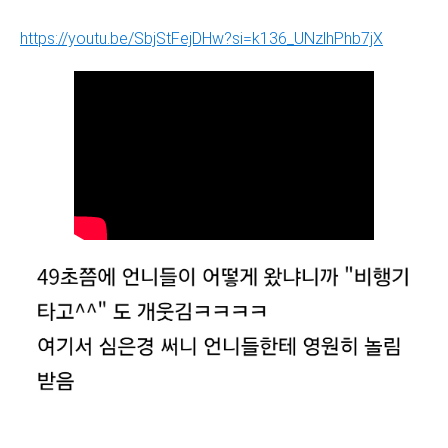
https://youtu.be/SbjStFejDHw?si=k136_UNzlhPhb7jX