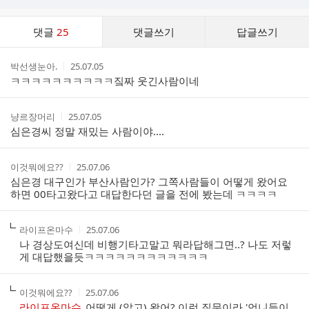
댓
댓글
25
댓글쓰기
답글쓰기
글
댓
작
작
박선생눈아.
25.07.05
글
성
성
ㅋㅋㅋㅋㅋㅋㅋㅋㅋㅋ짘짜 웃긴사람이네
리
자
시
스
간
트
작
작
냥르장머리
25.07.05
성
성
심은경씨 정말 재밌는 사람이야....
자
시
간
작
작
이것뭐에요??
25.07.06
성
성
심은경 대구인가 부산사람인가? 그쪽사람들이 어떻게 왔어요
자
시
하면 00타고왔다고 대답한다던 글을 전에 봤는데 ㅋㅋㅋㅋ
간
작
작
라이프온마수
25.07.06
성
성
나 경상도여신데 비행기타고말고 뭐라답해그면..? 나도 저렇
자
시
게 대답했을듯ㅋㅋㅋㅋㅋㅋㅋㅋㅋㅋㅋㅋ
간
작
작
이것뭐에요??
25.07.06
성
성
라이프온마수
어떻게 (알고) 왔어? 이런 질문이라 '언니들이