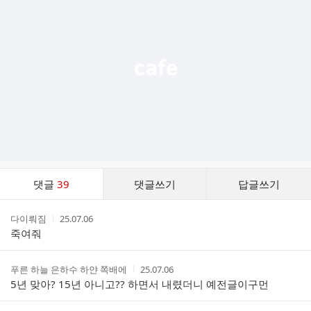
기
능
열
기
댓
댓글
39
댓글쓰기
답글쓰기
글
댓
작
작
다이뤄짐
25.07.06
글
성
성
죽여줘
리
자
시
스
간
트
작
작
푸른 하늘 은하수 하얀 쪽배에
25.07.06
성
성
5년 맞아? 15년 아니고?? 하면서 내렸더니 예전글이구먼
자
시
간