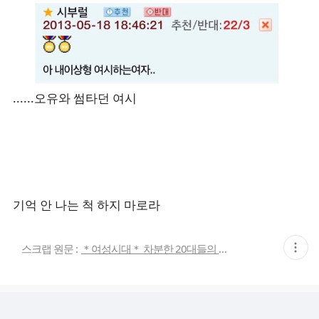
......오유와 썸타던 여시
기억 안 나는 척 하지 마로라
현
스크랩 원문 :
＊여성시대＊ 차분한 20대들의 알흠다운 공간
재
게
시
글
추
가