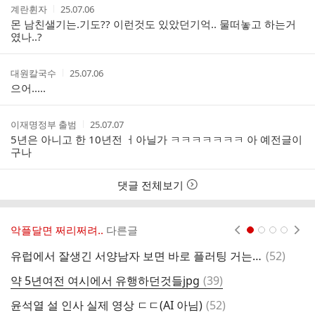
작
작
계란휜자
25.07.06
성
성
몬 남친샐기는.기도?? 이런것도 있았던기억.. 물떠놓고 하는거
자
시
였나..?
간
작
작
대원칼국수
25.07.06
성
성
으어.....
자
시
간
작
작
이재명정부 출범
25.07.07
성
성
5년은 아니고 한 10년전 ㅓ아닐가 ㅋㅋㅋㅋㅋㅋㅋ 아 예전글이
자
시
구나
간
댓글 전체보기
악플달면 쩌리쩌려..
다른글
현재페이지 1
2
3
4
댓
유럽에서 잘생긴 서양남자 보면 바로 플러팅 거는 중국인 틱토커 여성
(
52
)
상
글
댓
약 5년여전 여시에서 유행하던것들jpg
(
39
)
글
댓
윤석열 설 인사 실제 영상 ㄷㄷ(AI 아님)
(
52
)
임