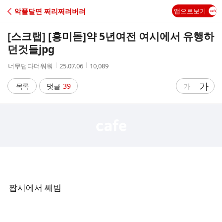
C
악플달면 쩌리쩌려버려
앱으로보기
A
[스크랩] [흥미돋]
약 5년여전 여시에서 유행하
F
던것들jpg
작
작
조
너무덥다더워워
25.07.06
10,089
E
성
성
회
자
시
수
글
가
글
목록
댓글
39
가
간
자
자
크
크
기
기
크
작
게
게
짭시에서 쌔빔