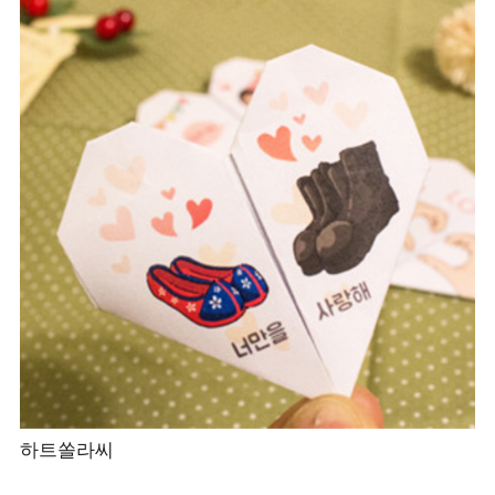
하트쏠라씨