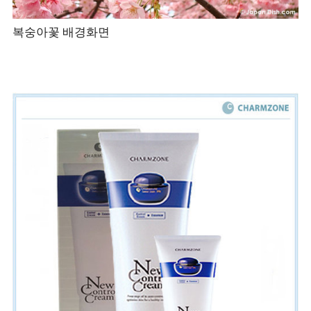
복숭아꽃 배경화면