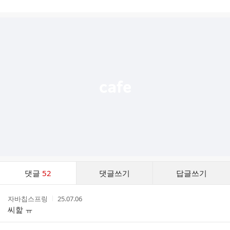
게
시
글
추
가
기
능
열
기
댓
댓글
52
댓글쓰기
답글쓰기
글
댓
작
작
자바칩스프링
25.07.06
글
성
성
씨핥 ㅠ
리
자
시
스
간