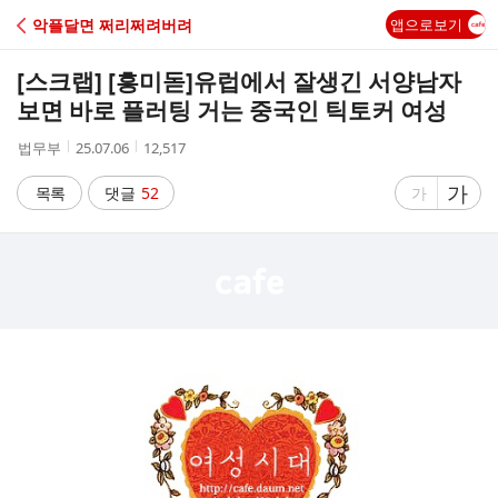
C
악플달면 쩌리쩌려버려
앱으로보기
A
[스크랩] [흥미돋]
유럽에서 잘생긴 서양남자
F
보면 바로 플러팅 거는 중국인 틱토커 여성
작
작
조
법무부
25.07.06
12,517
E
성
성
회
자
시
수
글
가
글
목록
댓글
52
가
간
자
자
크
크
기
기
크
작
게
게