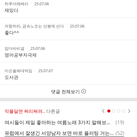
트
작
작
하루야채베리
25.07.06
성
성
재밌다
자
시
간
작
작
저항하라, 금속노조는 선봉에 선다
25.07.06
성
성
좋다^^
자
시
간
작
작
암더바비걸
25.07.06
성
성
영어공부자극제
자
시
간
작
작
이손을봐대박임
25.07.07
성
성
도서관
자
시
간
댓글 전체보기
악플달면 쩌리쩌려..
다른글
현재페이지 1
2
3
4
댓
여시들이 제일 좋아하는 여름노래 3가지 말해보는 달글
(
19
)
콘
글
댓
유럽에서 잘생긴 서양남자 보면 바로 플러팅 거는 중국인 틱토커 여성
(
52
)
상