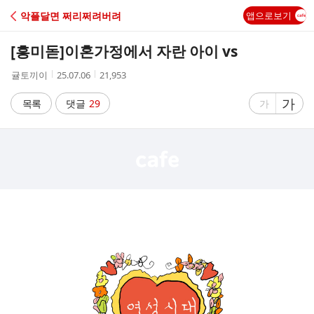
C
악플달면 쩌리쩌려버려
앱으로보기
A
[흥미돋]
이혼가정에서 자란 아이 vs
F
작
작
조
귤토끼이
25.07.06
21,953
성
성
회
E
자
시
수
글
가
글
목록
댓글
29
가
간
자
자
크
크
기
기
크
작
게
게