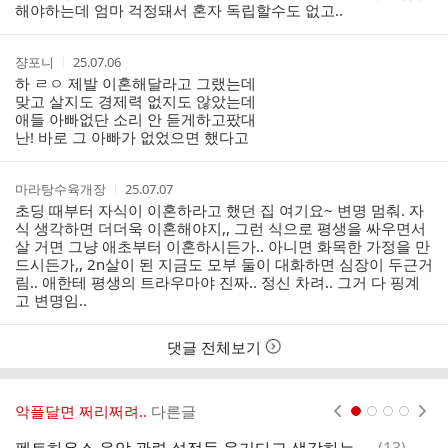
자
시
해야하는데 엄마 걱정돼서 혼자 독립할수도 없고..
간
작
작
쟝포니
25.07.06
성
성
하 ㄹㅇ 제발 이혼해달라고 그랬는데
자
시
맞고 살지도 경제력 없지도 않았는데
간
애들 아빠없단 소리 안 듣게하고팠대
난! 바로 그 아빠가 없었으면 했다고
작
작
마라탕수육개장
25.07.07
성
성
초딩 때부터 자식이 이혼하라고 했던 집 여기요~ 변명 멈춰. 자
자
시
식 생각하면 더더욱 이혼해야지,, 그런 식으로 평생을 싸우면서
간
살 거면 그냥 애초부터 이혼하시든가.. 아니면 화목한 가정을 만
드시든가,, 2n살이 된 지금도 모부 둘이 대화하면 심장이 두근거
림.. 애한테 평생의 트라우마야 진짜.. 정신 차려.. 그거 다 핑계
고 변명임..
댓글 전체보기
악플달면 쩌리쩌려..
다른글
현재페이지 1
2
3
4
댓