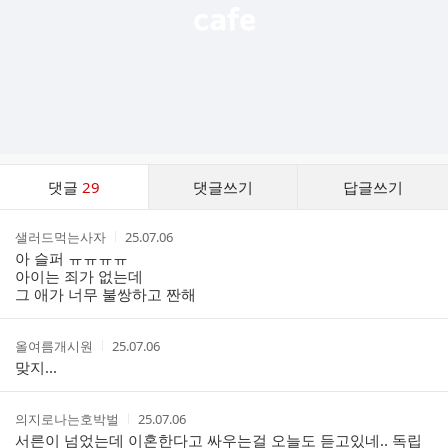
댓
댓글
29
댓글쓰기
답글쓰기
글
댓
작
작
샐러드먹는사자
25.07.06
글
성
성
아 슬퍼 ㅠㅠㅠㅠ
리
자
시
아이는 죄가 없는데
스
간
그 애가 너무 불쌍하고 짠해
트
작
작
올여름개시원
25.07.06
성
성
맞지...
자
시
간
작
작
의지로나는호박벌
25.07.06
성
성
서른이 넘었는데 이혼한다고 싸우는걸 오늘도 듣고있네.. 독립