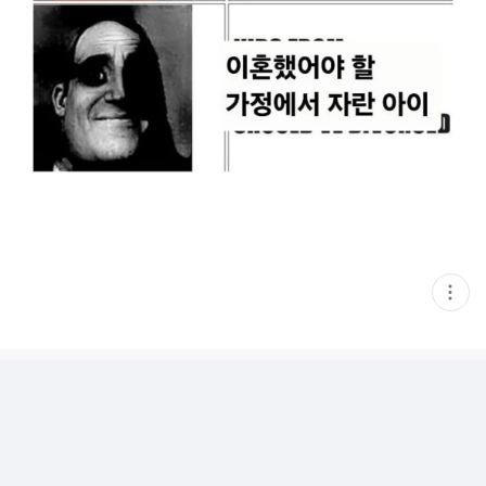
현
재
게
시
글
추
가
기
능
열
기