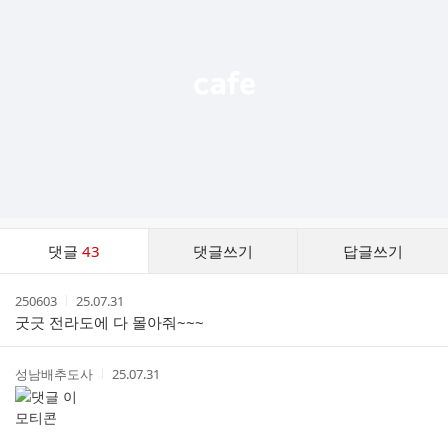
능
열
기
댓
댓글
43
댓글쓰기
답글쓰기
글
댓
작
작
250603
25.07.31
글
성
성
굿긋 전라도에 다 몰아줘~~~
리
자
시
스
간
트
작
작
성남배추도사
25.07.31
성
성
자
시
간