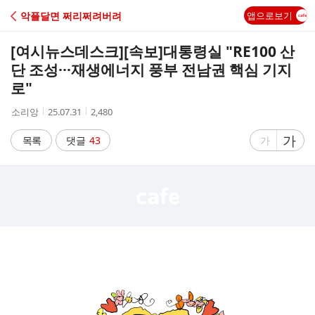
C
악플달면 쩌리쩌려버려
앱으로보기
A
[여시뉴스데스크]
[속보]대통령실 "RE100 산
F
단 조성···재생에너지 풍부 전남권 핵심 기지
로"
E
작
작
조
소리앙
25.07.31
2,480
성
성
회
자
시
수
글
가
글
목록
댓글
43
가
간
자
자
크
크
기
기
크
작
게
게