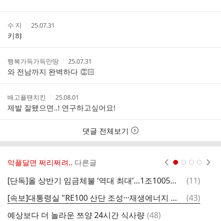
작
작
수 지
25.07.31
성
성
키햐
자
시
간
작
작
행복가득가득만땅
25.07.31
성
성
와 전남까지 완벽하다 👏🏻
자
시
간
작
작
배고플땐치킨
25.08.01
성
성
제발 잘됐으면..! 연구하고싶어요!
자
시
간
댓글 전체보기
악플달면 쩌리쩌려..
다른글
현재페이지 1
2
3
4
댓
[단독]올 상반기 임금체불 ‘역대 최대’…1조1005억 돌파
(
11
)
판
글
댓
[속보]대통령실 "RE100 산단 조성···재생에너지 풍부 전남권 핵심 기지로"
(
43
)
글
댓
예상보다 더 놀라운 쯔양 24시간 식사량
(
48
)
드