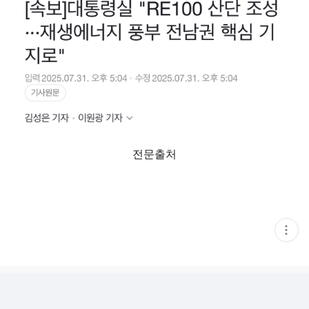
전문출처
현
재
게
시
글
추
가
기