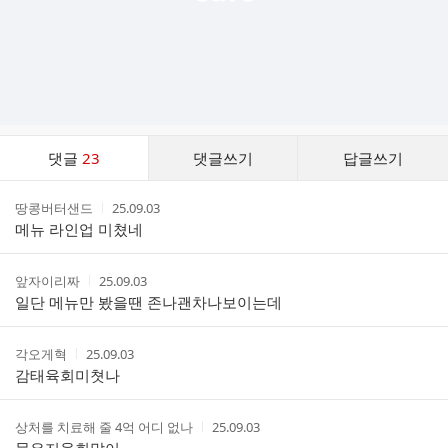
댓
댓글
23
댓글쓰기
답글쓰기
글
댓
작
작
땅콩버터샌드
25.09.03
글
성
성
메뉴 라인업 미쳤네
리
자
시
스
간
트
작
작
앞자이리짜
25.09.03
성
성
일단 메뉴만 봤을땐 존나괜차나보이는데
자
시
간
작
작
각오게혁
25.09.03
성
성
감태육회미쳣나
자
시
간
작
작
상처를 치료해 줄 4억 어디 없나
25.09.03
성
성