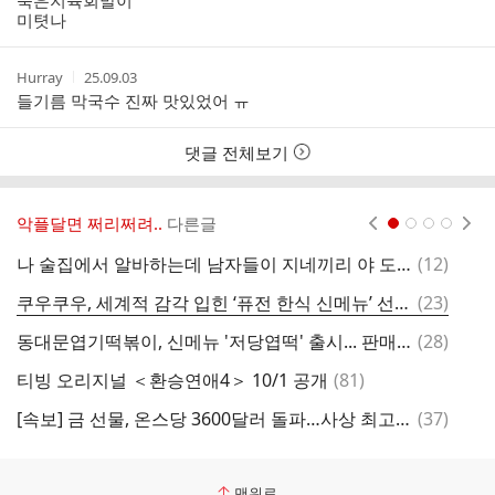
묵은지육회말이
자
시
미텻나
간
작
작
Hurray
25.09.03
성
성
들기름 막국수 진짜 맛있었어 ㅠ
자
시
간
댓글 전체보기
악플달면 쩌리쩌려..
다른글
현재페이지 1
2
3
4
댓
나 술집에서 알바하는데 남자들이 지네끼리 야 도우미도 불러 이지랄하길래.jpg
(
12
)
L
글
댓
쿠우쿠우, 세계적 감각 입힌 ‘퓨전 한식 신메뉴’ 선보여
(
23
)
펭
글
댓
동대문엽기떡볶이, 신메뉴 '저당엽떡' 출시... 판매일은?
(
28
)
텀
글
댓
티빙 오리지널 ＜환승연애4＞ 10/1 공개
(
81
)
웹
글
댓
[속보] 금 선물, 온스당 3600달러 돌파…사상 최고치 경신
(
37
)
팝
글
맨위로