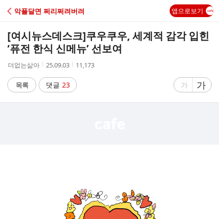
C
악플달면 쩌리쩌려버려
앱으로보기
A
[여시뉴스데스크]
쿠우쿠우, 세계적 감각 입힌
F
‘퓨전 한식 신메뉴’ 선보여
작
작
조
더없는삶아
25.09.03
11,173
E
성
성
회
자
시
수
글
가
글
목록
댓글
23
가
간
자
자
크
크
기
기
크
작
게
게