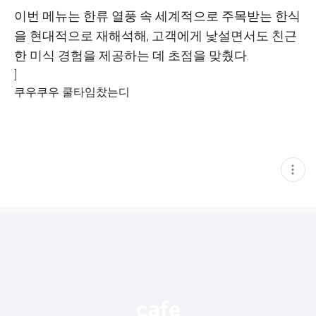
이번 메뉴는 한류 열풍 속 세계적으로 주목받는 한식
을 현대적으로 재해석해, 고객에게 낯설면서도 친근
한 미식 경험을 제공하는 데 초점을 맞췄다.
]
쿠우쿠우 쿨타임찼는디
현
재
게
시
글
추
가
기
능
열
기