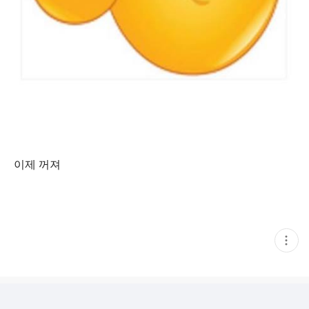
이제 꺼져
현
재
게
시
글
추
가