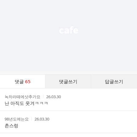
기
능
열
기
댓
댓글
65
댓글쓰기
답글쓰기
글
댓
작
작
녹차라떼에샷추가요
26.03.30
글
성
성
난 아직도 웃겨ㅋㅋㅋ
리
자
시
스
간
트
작
작
98년도에는요
26.03.30
성
성
촌스렁
자
시
간