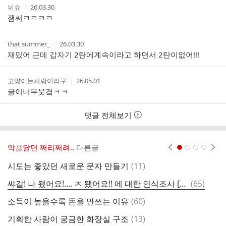
작
작
뉘슈
26.03.30
성
성
잼써ㅋㅋㅋㅋ
자
시
간
작
작
that summer_
26.03.30
성
성
재밌어 근데 갑자기 2탄에계속이라고 하면서 2탄이없어!!!
자
시
간
작
작
고양이는사랑이라구
26.05.01
성
성
글이너무웃곀ㅋㅋ
자
시
간
댓글 전체보기
악플달면 쩌리쩌려..
다른글
현재페이지 1
2
3
4
댓
시도는 좋았던 새로운 문자 만들기
(
11
)
배
글
댓
쌰갈! 나 됐어요!.... ㅈ 됐어요!! 에 대한 인식조사 [여시 여론조사]
(
65
)
S
글
댓
소득이 높을수록 돈을 안쓰는 이유
(
60
)
고
글
댓
기획한 사람이 궁금한 화장실 구조
(
13
)
차