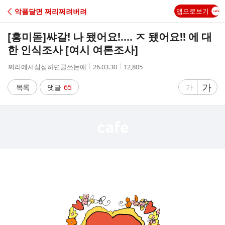
C
악플달면 쩌리쩌려버려
앱으로보기
A
[흥미돋]
쌰갈! 나 됐어요!.... ㅈ 됐어요!! 에 대
F
한 인식조사 [여시 여론조사]
작
작
조
쩌리에서심심하면글쓰는애
26.03.30
12,805
E
성
성
회
자
시
수
글
가
글
목록
댓글
65
가
간
자
자
크
크
기
기
크
작
게
게