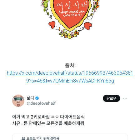
출처:
https://x.com/deeplovehalf/status/196669937463054381
9?s=46&t=v7QMmEln8v7WsADFKYn65g