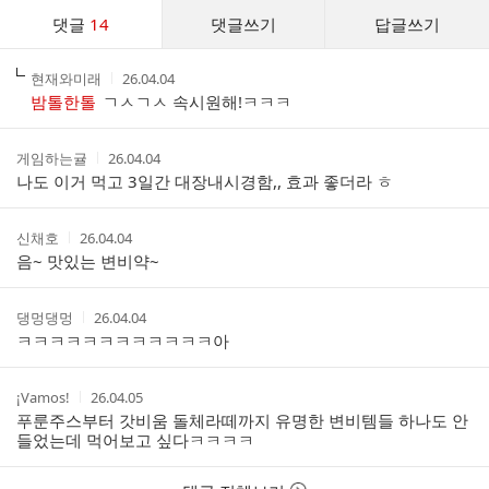
댓
댓글
14
댓글쓰기
답글쓰기
글
댓
작
작
현재와미래
26.04.04
글
성
성
밤톨한톨
ㄱㅅㄱㅅ 속시원해!ㅋㅋㅋ
리
자
시
스
간
트
작
작
게임하는귤
26.04.04
성
성
나도 이거 먹고 3일간 대장내시경함,, 효과 좋더라 ㅎ
자
시
간
작
작
신채호
26.04.04
성
성
음~ 맛있는 변비약~
자
시
간
작
작
댕멍댕멍
26.04.04
성
성
ㅋㅋㅋㅋㅋㅋㅋㅋㅋㅋㅋㅋ아
자
시
간
작
작
¡Vamos!
26.04.05
성
성
푸룬주스부터 갓비움 돌체라떼까지 유명한 변비템들 하나도 안
자
시
들었는데 먹어보고 싶다ㅋㅋㅋㅋ
간