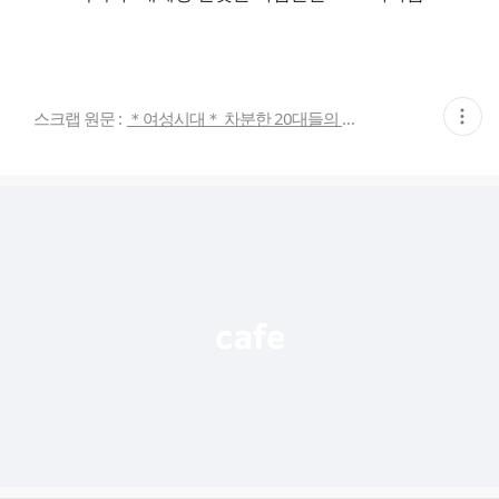
현
스크랩 원문 :
＊여성시대＊ 차분한 20대들의 알흠다운 공간
재
게
시
글
추
가
기
능
열
기