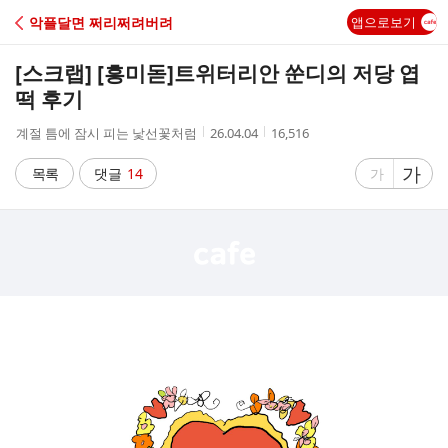
C
악플달면 쩌리쩌려버려
앱으로보기
A
[스크랩] [흥미돋]
트위터리안 쑨디의 저당 엽
F
떡 후기
작
작
조
계절 틈에 잠시 피는 낯선꽃처럼
26.04.04
16,516
E
성
성
회
자
시
수
글
가
글
목록
댓글
14
가
간
자
자
크
크
기
기
크
작
게
게