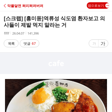
C
악플달면 쩌리쩌려버려
앱으로보기
A
[스크랩] [흥미돋]
역류성 식도염 환자보고 의
F
사들이 제발 먹지 말라는 거
작
작
조
flflf
26.04.07
141,396
E
성
성
회
자
시
수
글
가
글
목록
댓글
67
가
간
자
자
크
크
기
기
크
작
게
게