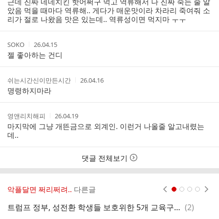
근데 진짜 네네치킨 핫어쩌구 먹고 역류해서 나 진짜 죽는 줄 알
자
시
았음 먹을 때마다 역류해.. 게다가 매운맛이라 차라리 죽여줘 소
간
리가 절로 나왔음 맛은 있는데.. 역류성이면 먹지마 ㅜㅜ
작
작
SOKO
26.04.15
성
성
젤 좋아하는 건디
자
시
간
작
작
쉬는시간신이만든시간
26.04.16
성
성
명령하지마라
자
시
간
작
작
영앤리치해피
26.04.19
성
성
마지막에 그냥 개뜬금으로 외계인. 이런거 나올줄 알고내렸는
자
시
데..
간
댓글 전체보기
악플달면 쩌리쩌려..
다른글
현재페이지 1
2
3
4
댓
트럼프 정부, 성전환 학생들 보호위한 5개 교육구와 대학의 합의 폐기
(
2
)
m
글