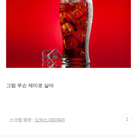
그럼 무슨 재미로 살아
현
스크랩 원문 :
도탁스 (DOTAX)
재
게
시