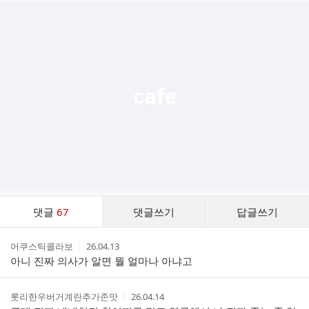
글
추
가
기
능
열
기
댓
댓글
67
댓글쓰기
답글쓰기
글
댓
작
작
어쿠스틱콜라보
26.04.13
글
성
성
아니 진짜 의사가 알면 뭘 얼마나 아냐고
리
자
시
스
간
트
작
작
롯리한우버거계란추가존맛
26.04.14
성
성