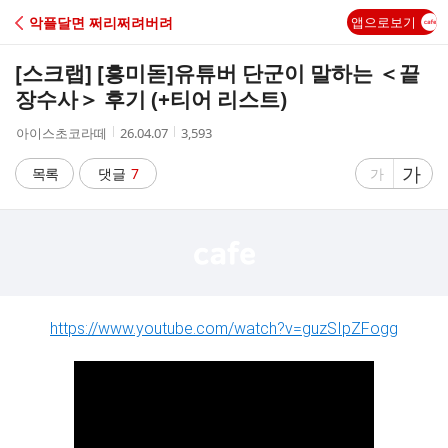
C
악플달면 쩌리쩌려버려
앱으로보기
A
[스크랩] [흥미돋]
유튜버 단군이 말하는 ＜끝
F
장수사＞ 후기 (+티어 리스트)
작
작
조
아이스초코라떼
26.04.07
3,593
E
성
성
회
자
시
수
글
가
글
목록
댓글
7
가
간
자
자
크
크
기
기
크
작
게
게
https://www.youtube.com/watch?v=guzSIpZFogg