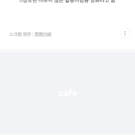
B정도면 나쁘지 않은 킬링타임용 영화라고 함
현
스크랩 원문 :
쭉빵카페
재
게
시
글
추
가
기
능
열
기