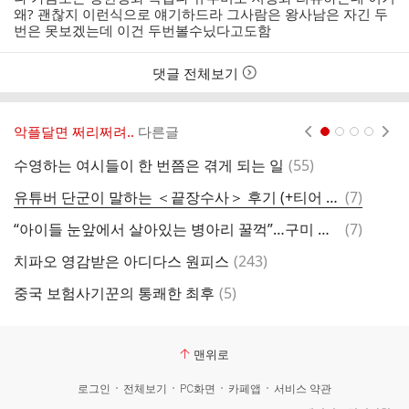
자
시
왜? 괜찮지 이런식으로 얘기하드라 그사람은 왕사남은 자긴 두
간
번은 못보겠는데 이건 두번볼수닜다고도함
댓글 전체보기
악플달면 쩌리쩌려..
다른글
현재페이지 1
2
3
4
댓
수영하는 여시들이 한 번쯤은 겪게 되는 일
(
55
)
이
글
댓
유튜버 단군이 말하는 ＜끝장수사＞ 후기 (+티어 리스트)
(
7
)
글
댓
“아이들 눈앞에서 살아있는 병아리 꿀꺽”…구미 동물원 발칵
(
7
)
글
댓
치파오 영감받은 아디다스 원피스
(
243
)
5
글
댓
중국 보험사기꾼의 통쾌한 최후
(
5
)
글
맨위로
로그인
전체보기
PC화면
카페앱
서비스 약관