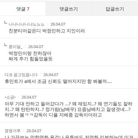
댓
댓글
7
댓글쓰기
답글쓰기
글
댓
작
작
니냐니냐니냐뇨뇨뇨
26.04.07
글
성
성
친분티어같은디 박정민하고 지인이라
리
자
시
스
간
트
작
작
종이달_
26.04.07
성
성
박정민이랑 친하잖아
자
시
짜게 주기 힘들었을듯
간
작
작
다코 꿉고있읍니다
26.04.07
성
성
휴민트가 a에서 조금 신뢰도 떨어지지만 함 봐볼까....
자
시
간
작
작
•소금•
26.04.07
성
성
아무 기대 안하고 들어갔다가 ...? 왜 재밌지..? 왜 연기들도 잘하
자
시
지..? 왜 탄탄하지..? 정가람(남배우) 요즘남배치고 잘생겻네...?
간
하면서 봄ㅋㅋ감독이 디플 지배종 감독이더라고
작
작
캥캥거루
26.04.07
성
성
나 가끔보는 망한영화 욕겁나 유투버도 저영화 리뷰하는데 이거