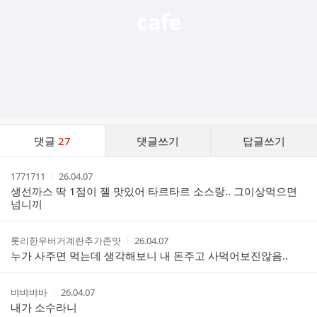
댓
댓글
27
댓글쓰기
답글쓰기
글
댓
작
작
1771711
26.04.07
글
성
성
생선까스 딱 1점이 젤 맛있어 타르타르 소스랑.. 그이상먹으면
리
자
시
넘니끼
스
간
트
작
작
롯리한우버거계란추가존맛
26.04.07
성
성
누가 사주면 먹는데 생각해보니 내 돈주고 사먹어보진않음..
자
시
간
작
작
뱌뱌뱌바
26.04.07
성
성
내가 소수라니
자
시