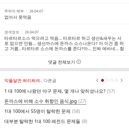
간
작
작
추락의 해부
26.04.07
성
성
없어서 못먹음
자
시
간
작
작
생색정보
26.04.07
성
성
타르타르소스 먹으려고 먹음... 타르타르 하고 생선&새우는 서
자
시
로 없으면 안됨... 생선까스에 돈까스 소스나온다? 아 이건 좀 하
간
고 거름.. 타르타르 소스에 돈까스를 준다?아... 진짜 에바네... 함
댓글 전체보기
악플달면 쩌리쩌려..
다른글
현재페이지 1
2
3
4
댓
1 대 100에 나왔던 야구 문제, 몇 개나 맞히셨나요?
(
57
)
글
댓
돈까스에 비해 소수 취향인 음식.jpg
(
27
)
글
댓
1대 100에서 55명이 탈락한 문제
(
58
)
큰
글
댓
대부분 탈락한 1대 100 레전드 문제들
(
8
)
영
글