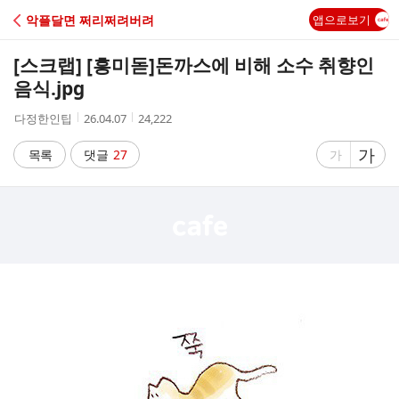
C
악플달면 쩌리쩌려버려
앱으로보기
A
[스크랩] [흥미돋]
돈까스에 비해 소수 취향인
F
음식.jpg
작
작
조
다정한인팁
26.04.07
24,222
E
성
성
회
자
시
수
글
가
글
목록
댓글
27
가
간
자
자
크
크
기
기
크
작
게
게