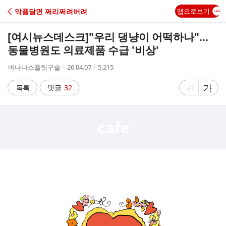
C
악플달면 쩌리쩌려버려
앱으로보기
A
[여시뉴스데스크]
"우리 댕냥이 어떡하나"…
F
동물병원도 의료제품 수급 '비상'
작
작
조
바나나스플릿구슬
26.04.07
5,215
E
성
성
회
자
시
수
글
가
글
목록
댓글
32
가
간
자
자
크
크
기
기
크
작
게
게