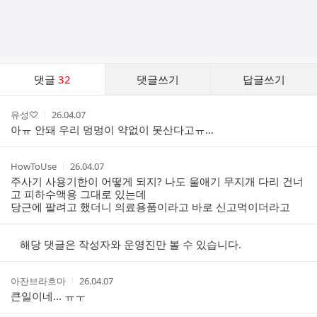
댓
댓글
32
댓글쓰기
답글쓰기
글
댓
작
작
유성♡
26.04.07
글
성
성
아ㅠ 안돼 우리 멍멍이 약없이 못산다고ㅠ…
리
자
시
스
간
트
작
작
HowToUse
26.04.07
성
성
주사기 사용기한이 어떻게 되지? 나도 울애기 무지개 다리 건너
자
시
고 피하수액용 그대로 있는데
간
당근에 팔려고 했더니 의료용품이라고 바로 신고먹이더라고
해당 댓글은 작성자와 운영진만 볼 수 있습니다.
작
작
아잔브라흐마
26.04.07
성
성
큰일이네... ㅠㅜ
자
시
간