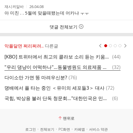
작
작
쟤시켜알바
26.04.08
성
성
아 미친 . . 5월에 맞을때됐는데 어카냐 ㅜㅜ
자
시
간
댓글 전체보기
악플달면 쩌리쩌려..
다른글
현재페이지 1
2
3
4
댓
[KBO] 트위터에서 최고의 콜라보 소리 듣는 키움X춘배와 친구들
(
44
)
글
댓
"우리 댕냥이 어떡하나"…동물병원도 의료제품 수급 '비상'
(
32
)
내
글
댓
다이소만 가면 똥 마려우신분?
(
76
)
글
댓
뎡배에서 플 타는 중인 ＜유미의 세포들3＞ 대사
(
72
)
글
댓
국힘, 박상용 불러 단독 청문회…"대한민국은 민주당 공화국"
(
6
)
글
맨위로
로그인
전체보기
PC화면
카페앱
서비스 약관