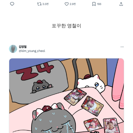
포꾸한 영철이