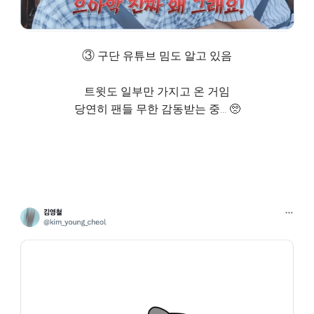
③
구단 유튜브 밈도 알고 있음
트윗도 일부만 가지고 온 거임
당연히 팬들 무한 감동받는 중... 🥺