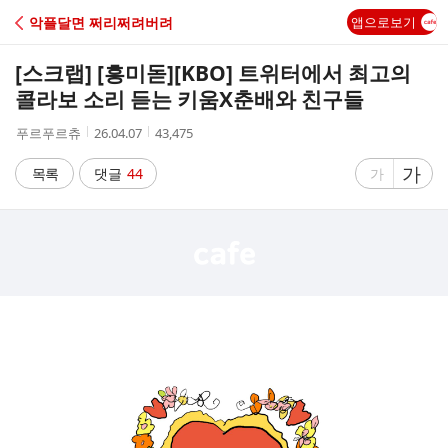
C
악플달면 쩌리쩌려버려
앱으로보기
A
[스크랩] [흥미돋]
[KBO] 트위터에서 최고의
F
콜라보 소리 듣는 키움X춘배와 친구들
작
작
조
푸르푸르츄
26.04.07
43,475
E
성
성
회
자
시
수
글
가
글
목록
댓글
44
가
간
자
자
크
크
기
기
크
작
게
게