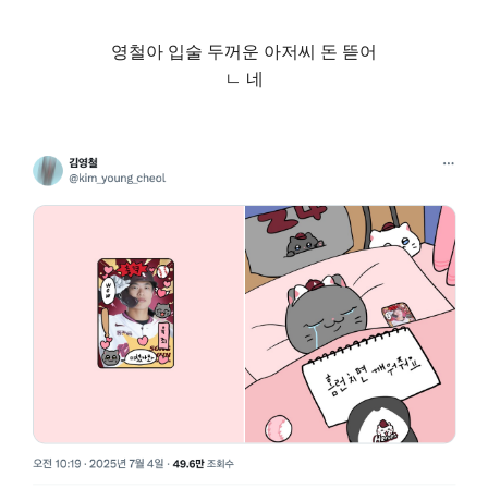
영철아 입술 두꺼운 아저씨 돈 뜯어
ㄴ 네