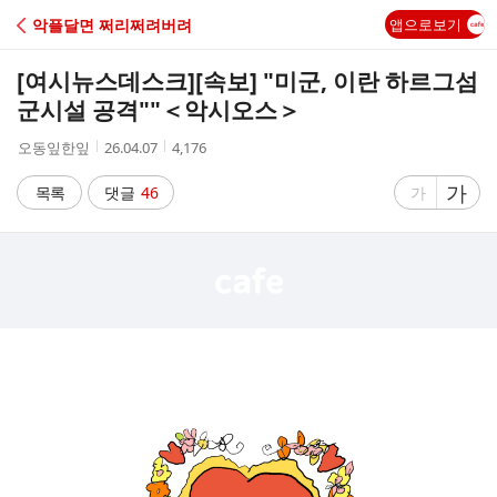
C
악플달면 쩌리쩌려버려
앱으로보기
A
[여시뉴스데스크]
[속보] "미군, 이란 하르그섬
F
군시설 공격""＜악시오스＞
작
작
조
오동잎한잎
26.04.07
4,176
E
성
성
회
자
시
수
글
가
글
목록
댓글
46
가
간
자
자
크
크
기
기
크
작
게
게