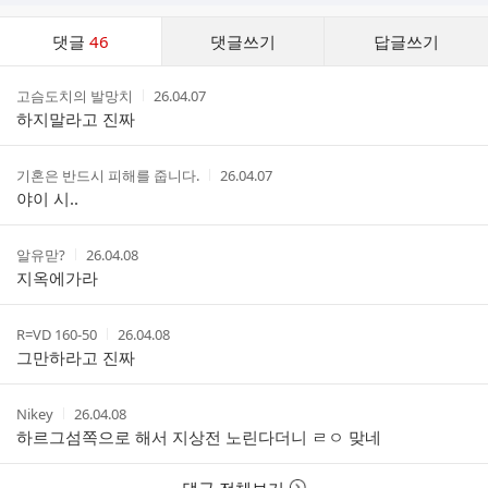
댓
댓글
46
댓글쓰기
답글쓰기
글
댓
작
작
고슴도치의 발망치
26.04.07
글
성
성
하지말라고 진짜
리
자
시
스
간
트
작
작
기혼은 반드시 피해를 줍니다.
26.04.07
성
성
야이 시..
자
시
간
작
작
알유맏?
26.04.08
성
성
지옥에가라
자
시
간
작
작
R=VD 160-50
26.04.08
성
성
그만하라고 진짜
자
시
간
작
작
Nikey
26.04.08
성
성
하르그섬쪽으로 해서 지상전 노린다더니 ㄹㅇ 맞네
자
시
간