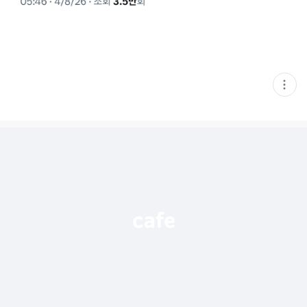
현
재
게
시
글
추
가
기
능
열
기