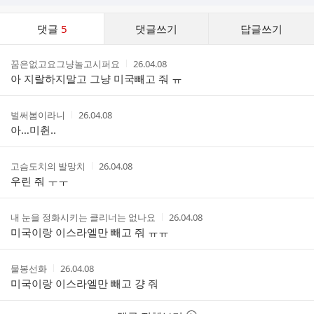
댓
댓글
5
댓글쓰기
답글쓰기
글
댓
작
작
꿈은없고요그냥놀고시퍼요
26.04.08
글
성
성
아 지랄하지말고 그냥 미국빼고 줘 ㅠ
리
자
시
스
간
트
작
작
벌써봄이라니
26.04.08
성
성
아…미췬..
자
시
간
작
작
고슴도치의 발망치
26.04.08
성
성
우린 줘 ㅜㅜ
자
시
간
작
작
내 눈을 정화시키는 클리너는 없나요
26.04.08
성
성
미국이랑 이스라엘만 빼고 줘 ㅠㅠ
자
시
간
작
작
물봉선화
26.04.08
성
성
미국이랑 이스라엘만 빼고 걍 줘
자
시
간