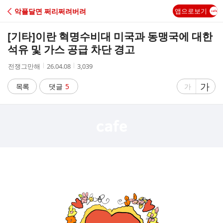
C
악플달면 쩌리쩌려버려
앱으로보기
A
[기타]
이란 혁명수비대 미국과 동맹국에 대한
F
석유 및 가스 공급 차단 경고
작
작
조
전쟁그만해
26.04.08
3,039
E
성
성
회
자
시
수
글
가
글
목록
댓글
5
가
간
자
자
크
크
기
기
크
작
게
게