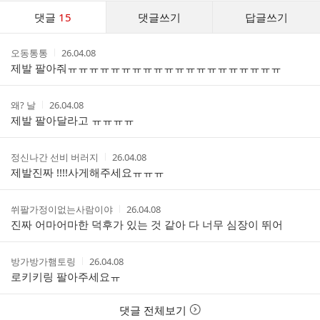
댓
댓글
15
댓글쓰기
답글쓰기
글
댓
작
작
오동통통
26.04.08
글
성
성
제발 팔아줘ㅠㅠㅠㅠㅠㅠㅠㅠㅠㅠㅠㅠㅠㅠㅠㅠㅠㅠㅠㅠ
리
자
시
스
간
트
작
작
왜? 날
26.04.08
성
성
제발 팔아달라고 ㅠㅠㅠㅠ
자
시
간
작
작
정신나간 선비 버러지
26.04.08
성
성
제발진짜 !!!!사게해주세요ㅠㅠㅠ
자
시
간
작
작
쒸팔가정이없는사람이야
26.04.08
성
성
진짜 어마어마한 덕후가 있는 것 같아 다 너무 심장이 뛰어
자
시
간
작
작
방가방가햄토링
26.04.08
성
성
로키키링 팔아주세요ㅠ
자
시
간
댓글 전체보기