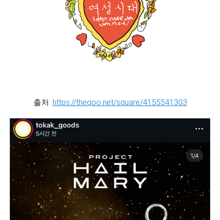
출처:
https://theqoo.net/square/4155541303