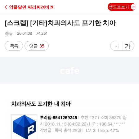
C
악플달면 쩌리쩌려버려
앱으로보기
A
[스크랩] [기타]
치과의사도 포기한 치아
F
작
작
조
퐁듀
26.04.08
74,261
성
성
회
E
자
시
수
글
가
글
목록
댓글
35
가
간
자
자
크
크
기
기
크
작
게
게