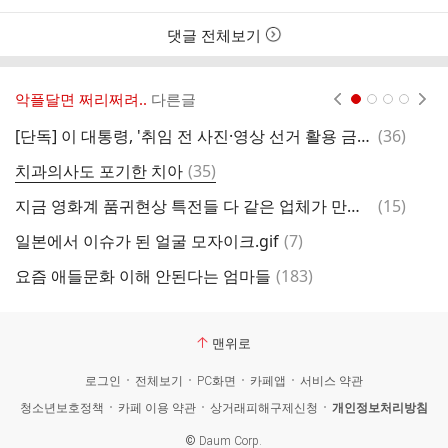
간
댓글 전체보기
악플달면 쩌리쩌려..
다른글
현재페이지 1
2
3
4
댓
[단독] 이 대통령, '취임 전 사진·영상 선거 활용 금지' 與 지침에 내부 감찰 지시
(
36
)
9
글
댓
치과의사도 포기한 치아
(
35
)
글
댓
지금 영화계 품귀현상 특전들 다 같은 업체가 만든거 실화야?
(
15
)
글
댓
일본에서 이슈가 된 얼굴 모자이크.gif
(
7
)
옛
글
댓
요즘 애들문화 이해 안된다는 엄마들
(
183
)
글
맨위로
로그인
전체보기
PC화면
카페앱
서비스 약관
청소년보호정책
카페 이용 약관
상거래피해구제신청
개인정보처리방침
©
Daum Corp.