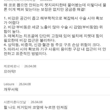
성
성
왜 코로 뽑으면 안되는지 챗지피티한테 물어봤는데 이렇다네 물
자
시
론 이게 백퍼 맞는다는 보장은 없지만 궁금증 해결!
간
1. 비강은 공간이 좁고 해부학적으로 복잡해서 수술 시야 확보
가 어렵다
2. 비강·부비동은 세균 노출이 많아 수술 시 감염(부비동염) 위
험이 높다.
3. 매복치는 치조골에 단단히 고정돼 있어 발치에 지렛대 힘이
필요한데 비강 접근은 불리하다.
4. 상악동, 비중격, 신경·혈관 등 주요 구조 손상 위험이 크다.
5. 따라서 시야 확보와 기구 사용이 용이한 구강 내 접근이 더 안
전하고 표준적인 방법이다.
작
작
케로베로니
26.04.08
성
성
으아악!
자
시
간
작
작
Leisure
26.04.08
성
성
개무서워
자
시
간
작
작
서른마흔다섯살
26.04.08
성
성
헐 나도 저거있어 코옆에 누르면 만져짐
자
시