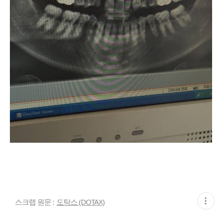
현
스크랩 원문 :
도탁스 (DOTAX)
재
게