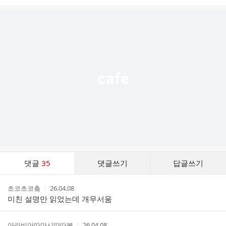
시
글
추
가
기
능
열
기
댓
댓글
35
댓글쓰기
답글쓰기
글
댓
작
작
초코초코촠
26.04.08
글
성
성
미친 설명만 읽었는데 개무서움
리
자
시
스
간
트
작
작
아라비아따마시따따봉
26.04.08