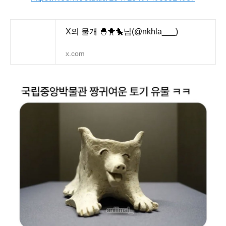
X의 물개 🐣🐥🐤님(@nkhla___)
x.com