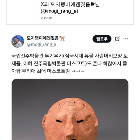
X의 모지랭이에겐짖음🐕님
(@mogi_rang_e)
x.com