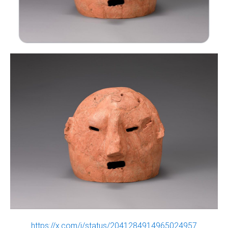
https://x.com/i/status/2041284914965024957