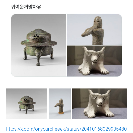
https://x.com/onyourcheeek/status/20410168029905430