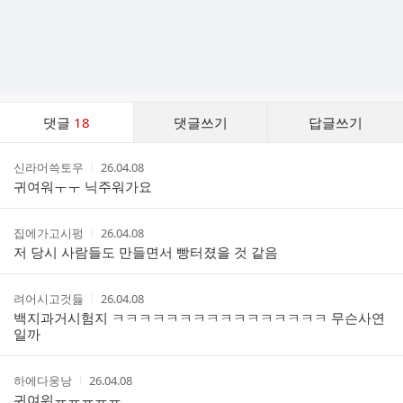
댓
댓글
18
댓글쓰기
답글쓰기
글
댓
작
작
신라머쓱토우
26.04.08
글
성
성
귀여워ㅜㅜ 닉주워가요
리
자
시
스
간
트
작
작
집에가고시펑
26.04.08
성
성
저 당시 사람들도 만들면서 빵터졌을 것 같음
자
시
간
작
작
려어시고것듫
26.04.08
성
성
백지과거시험지 ㅋㅋㅋㅋㅋㅋㅋㅋㅋㅋㅋㅋㅋㅋㅋㅋ 무슨사연
자
시
일까
간
작
작
하에다웅낭
26.04.08
성
성
귀여워ㅠㅠㅠㅠㅠ