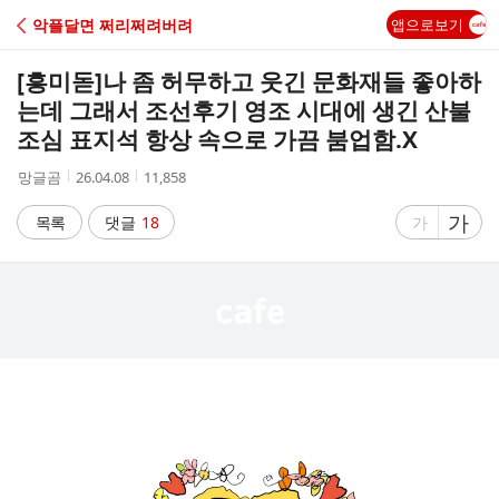
C
악플달면 쩌리쩌려버려
앱으로보기
A
[흥미돋]
나 좀 허무하고 웃긴 문화재들 좋아하
F
는데 그래서 조선후기 영조 시대에 생긴 산불
조심 표지석 항상 속으로 가끔 붐업함.X
E
작
작
조
망글곰
26.04.08
11,858
성
성
회
자
시
수
글
가
글
목록
댓글
18
가
간
자
자
크
크
기
기
크
작
게
게