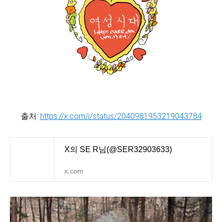
출처:
https://x.com/i/status/2040981953219043784
X의 SE R님(@SER32903633)
x.com