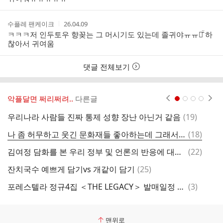
자
시
간
작
작
수플레 팬케이크
26.04.09
성
성
ㅋㅋㅋ저 인두토우 향꽂는 그 머시기도 있는데 졸귀야ㅠㅠㅠ̑̈ 하
자
시
찮아서 귀여움
간
댓글 전체보기
악플달면 쩌리쩌려..
다른글
현재페이지 1
2
3
4
댓
우리나라 사람들 진짜 통제 성향 장난 아닌거 같음
(
19
)
글
댓
나 좀 허무하고 웃긴 문화재들 좋아하는데 그래서 조선후기 영조 시대에 생긴 산불조심 표지석 항상 속으로 가끔 붐업함.X
(
18
)
글
댓
김여정 담화를 본 우리 정부 및 언론의 반응에 대한 북한 반응(new)
(
22
)
글
댓
잔치국수 예쁘게 담기vs 개같이 담기
(
25
)
[
글
댓
포레스텔라 정규4집 ＜THE LEGACY＞ 발매일정 연기안내
(
3
)
글
맨위로