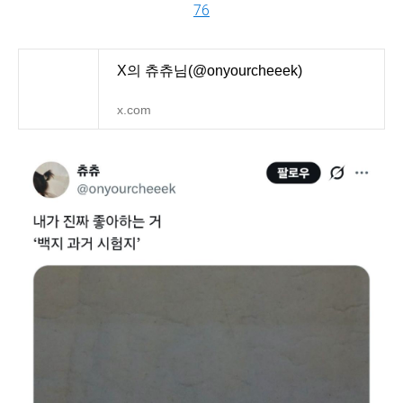
76
X의 츄츄님(@onyourcheeek)
x.com