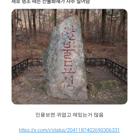
인용보면 귀엽고 재밌는거 많음
https://x.com/i/status/2041187402690306331