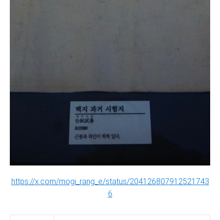
https://x.com/mogi_rang_e/status/204126807912521743
6