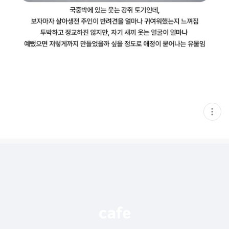
현
재
게
시
글
추
가
기
능
열
기