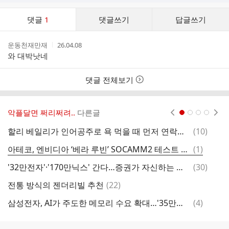
댓
댓글
1
댓글쓰기
답글쓰기
글
댓
작
작
운동천재만재
26.04.08
글
성
성
와 대박낫네
리
자
시
스
간
트
댓글 전체보기
악플달면 쩌리쩌려..
다른글
현재페이지 1
2
3
4
댓
할리 베일리가 인어공주로 욕 먹을 때 먼저 연락해서 응원해 줬다는 여성 동료들
(
10
)
밥
글
댓
아테코, 엔비디아 ‘베라 루빈’ SOCAMM2 테스트 핸들러 양산 장비 납품
(
1
)
글
댓
'32만전자'·'170만닉스' 간다…증권가 자신하는 이유
(
30
)
스
글
댓
전통 방식의 젠더리빌 추천
(
22
)
글
댓
삼성전자, AI가 주도한 메모리 수요 확대…'35만전자' 갈 것-IBK
(
4
)
트
글