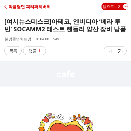
C
악플달면 쩌리쩌려버려
앱으로보기
A
[여시뉴스데스크]
아테코, 엔비디아 ‘베라 루
F
빈’ SOCAMM2 테스트 핸들러 양산 장비 납품
작
작
조
불멍물멍차트멍
26.04.08
549
E
성
성
회
자
시
수
글
가
글
목록
댓글
1
가
간
자
자
크
크
기
기
크
작
게
게