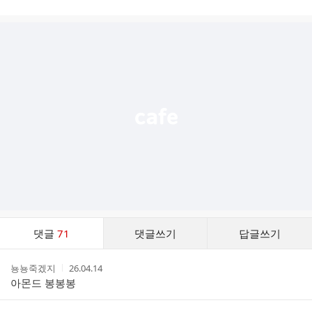
시
글
추
가
기
능
열
기
댓
댓글
71
댓글쓰기
답글쓰기
글
댓
작
작
뇽뇽죽겠지
26.04.14
글
성
성
아몬드 봉봉봉
리
자
시
스
간