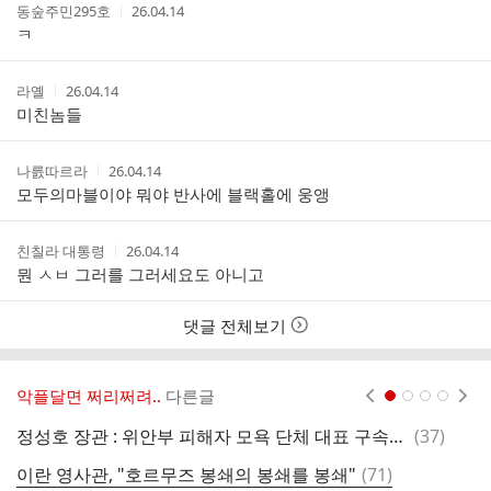
트
작
작
동숲주민295호
26.04.14
성
성
ㅋ
자
시
간
작
작
라옐
26.04.14
성
성
미친놈들
자
시
간
작
작
나릀따르라
26.04.14
성
성
모두의마블이야 뭐야 반사에 블랙홀에 웅앵
자
시
간
작
작
친칠라 대통령
26.04.14
성
성
뭔 ㅅㅂ 그러를 그러세요도 아니고
자
시
간
댓글 전체보기
악플달면 쩌리쩌려..
다른글
현재페이지 1
2
3
4
댓
정성호 장관 : 위안부 피해자 모욕 단체 대표 구속기소 했습니다
(
37
)
안
글
댓
이란 영사관, "호르무즈 봉쇄의 봉쇄를 봉쇄"
(
71
)