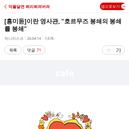
C
악플달면 쩌리쩌려버려
앱으로보기
A
[흥미돋]
이란 영사관, "호르무즈 봉쇄의 봉쇄
F
를 봉쇄"
작
작
조
허니러스크
26.04.14
7,678
E
성
성
회
자
시
수
글
가
글
목록
댓글
71
가
간
자
자
크
크
기
기
크
작
게
게