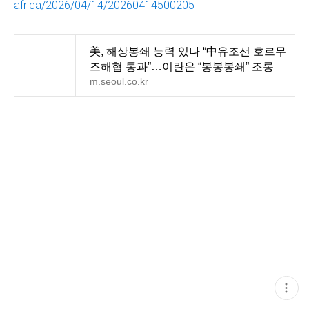
africa/2026/04/14/20260414500205
美, 해상봉쇄 능력 있나 “中유조선 호르무
즈해협 통과”…이란은 “봉봉봉쇄” 조롱
m.seoul.co.kr
현
재
게