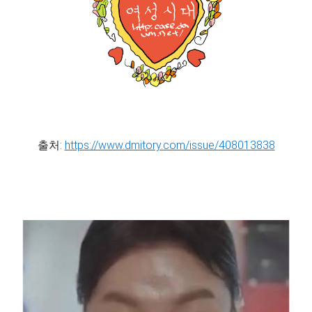
출처:
https://www.dmitory.com/issue/408013838