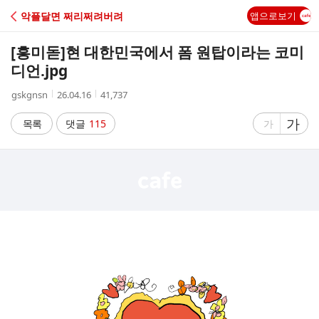
C
악플달면 쩌리쩌려버려
앱으로보기
A
[흥미돋]
현 대한민국에서 폼 원탑이라는 코미
F
디언.jpg
작
작
조
gskgnsn
26.04.16
41,737
E
성
성
회
자
시
수
글
가
글
목록
댓글
115
가
간
자
자
크
크
기
기
크
작
게
게