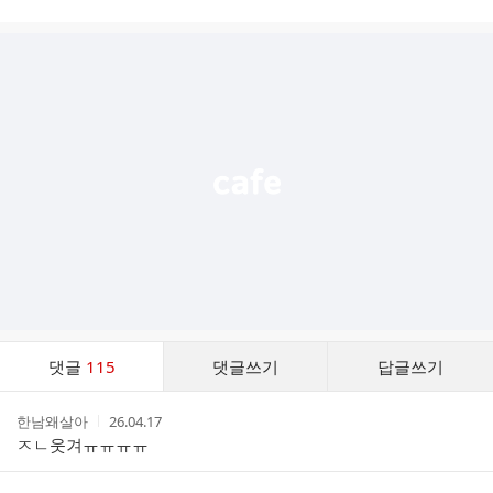
시
글
추
가
기
능
열
기
댓
댓글
115
댓글쓰기
답글쓰기
글
댓
작
작
한남왜살아
26.04.17
글
성
성
ㅈㄴ웃겨ㅠㅠㅠㅠ
리
자
시
스
간