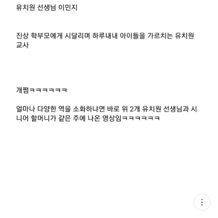
현
재
게