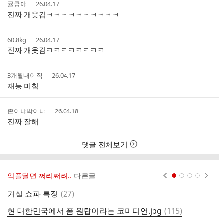
트
작
작
귤쿵야
26.04.17
성
성
진짜 개웃김ㅋㅋㅋㅋㅋㅋㅋㅋㅋㅋ
자
시
간
작
작
60.8kg
26.04.17
성
성
진짜 개웃김ㅋㅋㅋㅋㅋㅋㅋㅋ
자
시
간
작
작
3개월내이직
26.04.17
성
성
재능 미침
자
시
간
작
작
존이냐박이냐
26.04.18
성
성
진짜 잘해
자
시
간
댓글 전체보기
악플달면 쩌리쩌려..
다른글
현재페이지 1
2
3
4
댓
거실 쇼파 특징
(
27
)
포
글
댓
현 대한민국에서 폼 원탑이라는 코미디언.jpg
(
115
)