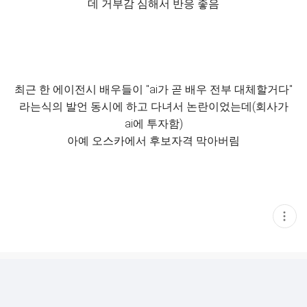
데 거부감 심해서 반응 좋음
최근 한 에이전시 배우들이 "ai가 곧 배우 전부 대체할거다"
라는식의 발언 동시에 하고 다녀서 논란이었는데(회사가
ai에 투자함)
아예 오스카에서 후보자격 막아버림
현
재
게
시
글
추
가
기
능