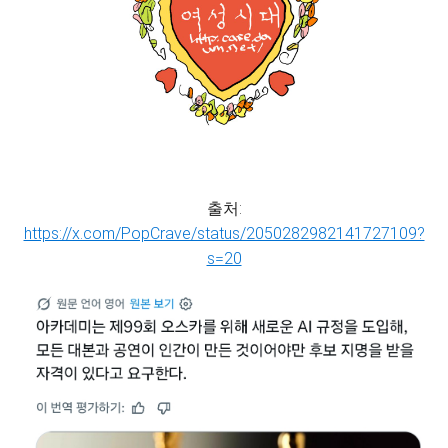
출처:
https://x.com/PopCrave/status/2050282982141727109?
s=20