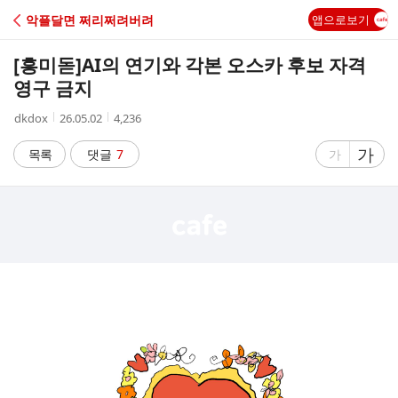
C
악플달면 쩌리쩌려버려
앱으로보기
A
[흥미돋]
AI의 연기와 각본 오스카 후보 자격
F
영구 금지
작
작
조
dkdox
26.05.02
4,236
E
성
성
회
자
시
수
글
가
글
목록
댓글
7
가
간
자
자
크
크
기
기
크
작
게
게