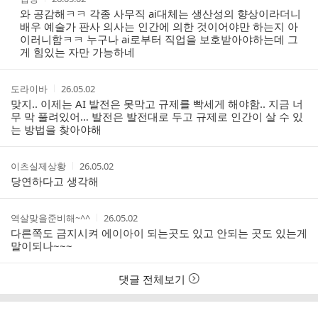
성
성
와 공감해ㅋㅋ 각종 사무직 ai대체는 생산성의 향상이라더니
자
시
배우 예술가 판사 의사는 인간에 의한 것이어야만 하는지 아
간
이러니함ㅋㅋ 누구나 ai로부터 직업을 보호받아야하는데 그
게 힘있는 자만 가능하네
작
작
도라이바
26.05.02
성
성
맞지.. 이제는 AI 발전은 못막고 규제를 빡세게 해야함.. 지금 너
자
시
무 막 풀려있어… 발전은 발전대로 두고 규제로 인간이 살 수 있
간
는 방법을 찾아야해
작
작
이츠실제상황
26.05.02
성
성
당연하다고 생각해
자
시
간
작
작
역살맞을준비해~^^
26.05.02
성
성
다른쪽도 금지시켜 에이아이 되는곳도 있고 안되는 곳도 있는게
자
시
말이되나~~~
간
댓글 전체보기