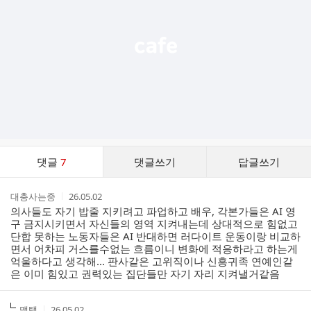
열
기
댓
댓글
7
댓글쓰기
답글쓰기
글
댓
작
작
대충사는중
26.05.02
글
성
성
의사들도 자기 밥줄 지키려고 파업하고 배우, 각본가들은 AI 영
리
자
시
구 금지시키면서 자신들의 영역 지켜내는데 상대적으로 힘없고
스
간
단합 못하는 노동자들은 AI 반대하면 러다이트 운동이랑 비교하
트
면서 어차피 거스를수없는 흐름이니 변화에 적응하라고 하는게
억울하다고 생각해... 판사같은 고위직이나 신흥귀족 연예인같
은 이미 힘있고 권력있는 집단들만 자기 자리 지켜낼거같음
작
작
맵탱
26.05.02