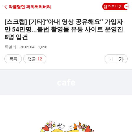
C
악플달면 쩌리쩌려버려
앱으로보기
A
[스크랩] [기타]
“아내 영상 공유해요” 가입자
F
만 54만명…불법 촬영물 유통 사이트 운영진
8명 입건
E
작
작
조
툑얼라
26.05.04
1,656
성
성
회
자
시
수
글
가
글
목록
댓글
12
가
간
자
자
크
크
기
기
크
작
게
게