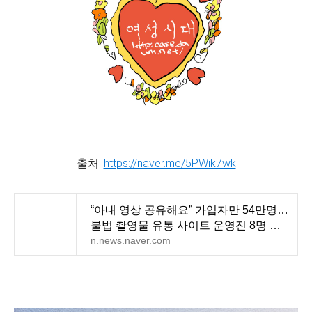
출처:
https://naver.me/5PWik7wk
“아내 영상 공유해요” 가입자만 54만명…
불법 촬영물 유통 사이트 운영진 8명 입
건
n.news.naver.com