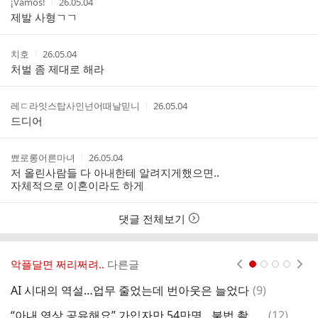
작
작
¡Vamos!
26.05.04
성
성
제발 사형ㄱㄱ
자
시
간
작
작
치호
26.05.04
성
성
처벌 좀 제대로 해라
자
시
간
작
작
레ㄷ라잇스탑사인넌어때날믿니
26.05.04
성
성
드디어
자
시
간
작
작
뾰로롱어른마녀
26.05.04
성
성
저 올린사람들 다 아내한테 알려지게했으면..
자
시
자체적으로 이혼이라도 하게
간
댓글 전체보기
악플달면 쩌리쩌려..
다른글
현재페이지 1
2
3
4
댓
AI 시대의 역설…업무 줄었는데 번아웃은 늘었다
(
9
)
양
글
댓
“아내 영상 공유해요” 가입자만 54만명…불법 촬영물 유통 사이트 운영진 8명 입건
(
12
)