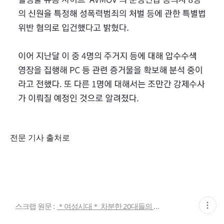
전문 기사 출처로
현
스크랩 원문 :
＊여성시대＊ 차분한 20대들의 알흠다운 공간
재
게