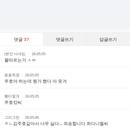
댓
댓글
37
댓글쓰기
답글쓰기
글
댓
작
작
(본인 닉네임.
26.05.05
글
성
성
물따르는거 ㅅㅂ
리
자
시
스
간
트
작
작
용용죽겠
26.05.05
성
성
주호야 하는데 뭔가 했다 아 웃겨
자
시
간
작
작
휀티몇개
26.05.05
성
성
주호칷씨
자
시
간
작
작
그리그린
26.05.06
성
성
ㅈㄴ김주호같아서 너무 싫다... 죄송합니다 최다니엘씨
자
시