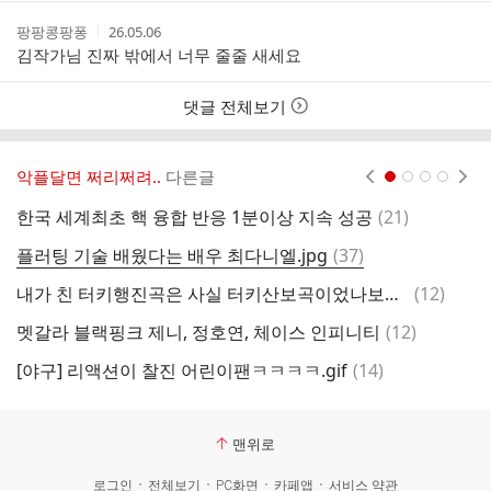
간
작
작
팡팡콩팡퐁
26.05.06
성
성
김작가님 진짜 밖에서 너무 줄줄 새세요
자
시
간
댓글 전체보기
악플달면 쩌리쩌려..
다른글
현재페이지 1
2
3
4
댓
한국 세계최초 핵 융합 반응 1분이상 지속 성공
(
21
)
글
댓
플러팅 기술 배웠다는 배우 최다니엘.jpg
(
37
)
너
글
댓
내가 친 터키행진곡은 사실 터키산보곡이었나보다...
(
12
)
멧
글
댓
멧갈라 블랙핑크 제니, 정호연, 체이스 인피니티
(
12
)
유
글
댓
[야구] 리액션이 찰진 어린이팬ㅋㅋㅋㅋ.gif
(
14
)
에
글
맨위로
로그인
전체보기
PC화면
카페앱
서비스 약관