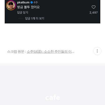
현
스크랩 원문 :
소주담(談) : 소소한 주민들의 이야기
재
게
시
글
추
가
기
능
열
기