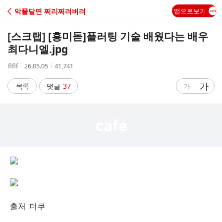
C
악플달면 쩌리쩌려버려
앱으로보기
A
[스크랩] [흥미돋]
플러팅 기술 배웠다는 배우
F
최다니엘.jpg
작
작
조
flflf
26.05.05
41,741
E
성
성
회
자
시
수
글
가
글
목록
댓글
37
가
간
자
자
크
크
기
기
크
작
게
게
출처 :더쿠