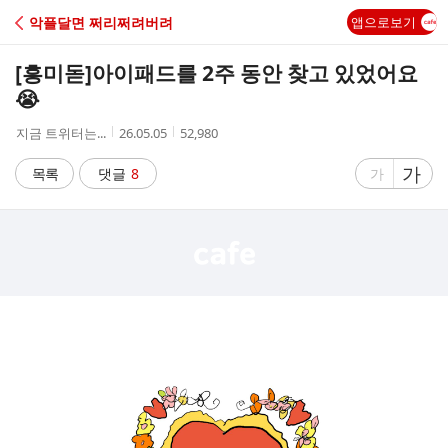
C
악플달면 쩌리쩌려버려
앱으로보기
A
[흥미돋]
아이패드를 2주 동안 찾고 있었어요
F
😭
작
작
조
지금 트위터는...
26.05.05
52,980
E
성
성
회
자
시
수
글
가
글
목록
댓글
8
가
간
자
자
크
크
기
기
크
작
게
게