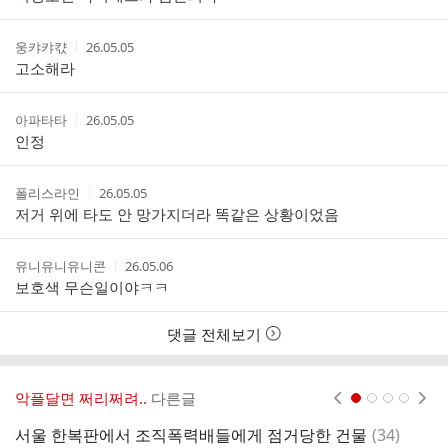
자
시
스
간
트
작
작
웅캬캬캯
26.05.05
성
성
고소해라
자
시
간
작
작
아파타타
26.05.05
성
성
인정
자
시
간
작
작
폴리스라인
26.05.05
성
성
저거 위에 타도 안 망가지더라 똑같은 상황이었음
자
시
간
작
작
유니유니유니콘
26.05.06
성
성
보호색 무슨일이야ㅋㅋ
자
시
간
댓글 전체보기
악플달면 쩌리쩌려..
다른글
현재페이지 1
2
3
4
댓
서울 한복판에서 조직폭력배들에게 점거당한 건물
(
34
)