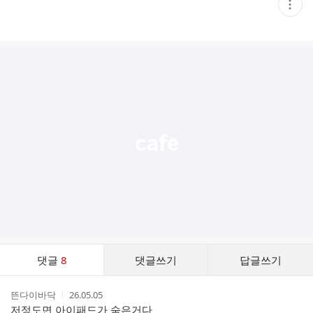
현
재
게
시
글
추
가
기
능
열
기
댓
댓글
8
댓글쓰기
답글쓰기
글
댓
작
작
뜬다이바닥
26.05.05
글
성
성
저정도면 아이패드가 숨은거다
리