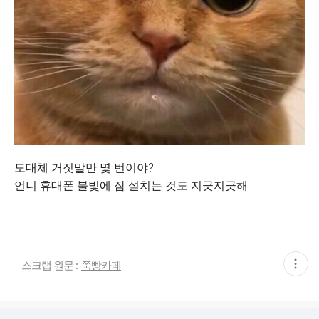
도대체 거짓말만 몇 번이야?
언니 휴대폰 불빛에 잠 설치는 것도 지긋지긋해
현
스크랩 원문 :
쭉빵카페
재
게
시
글
추