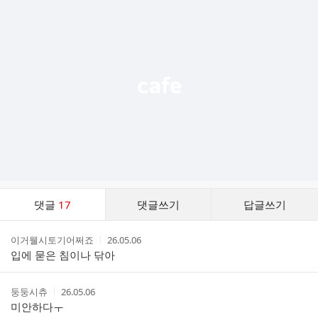
가
기
능
열
기
댓
댓글
17
댓글쓰기
답글쓰기
글
댓
작
작
이거웰시토기어쩌죠
26.05.06
글
성
성
입에 묻은 침이나 닦아
리
자
시
스
간
트
작
작
둥둥시츄
26.05.06
성
성
미안하다ㅜ
자
시