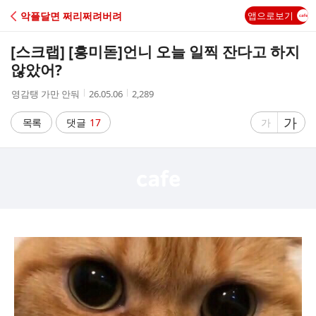
C
악플달면 쩌리쩌려버려
앱으로보기
A
[스크랩] [흥미돋]
언니 오늘 일찍 잔다고 하지
F
않았어?
작
작
조
영감탱 가만 안둬
26.05.06
2,289
E
성
성
회
자
시
수
글
가
글
목록
댓글
17
가
간
자
자
크
크
기
기
크
작
게
게