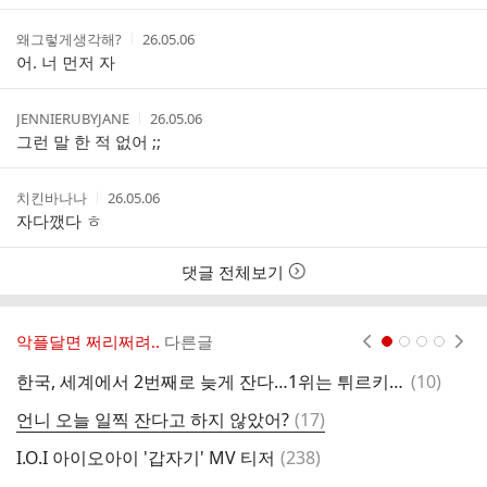
간
작
작
왜그렇게생각해?
26.05.06
성
성
어. 너 먼저 자
자
시
간
작
작
JENNIERUBYJANE
26.05.06
성
성
그런 말 한 적 없어 ;;
자
시
간
작
작
치킨바나나
26.05.06
성
성
자다깼다 ㅎ
자
시
간
댓글 전체보기
악플달면 쩌리쩌려..
다른글
현재페이지 1
2
3
4
댓
한국, 세계에서 2번째로 늦게 잔다…1위는 튀르키예
(
10
)
지
글
댓
언니 오늘 일찍 잔다고 하지 않았어?
(
17
)
라
글
댓
I.O.I 아이오아이 '갑자기' MV 티저
(
238
)
와
글