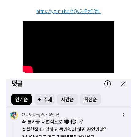
https://youtu.be/hQv2uBzC3tU