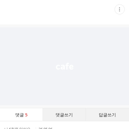
현
재
게
시
글
추
가
기
능
열
기
댓
댓글
5
댓글쓰기
답글쓰기
글
댓
작
작