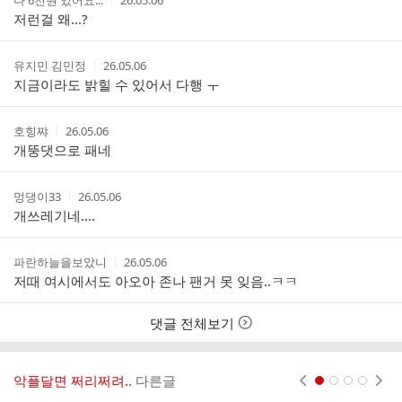
나 6천원 있어요...
26.05.06
글
성
성
저런걸 왜...?
리
자
시
스
간
트
작
작
유지민 김민정
26.05.06
성
성
지금이라도 밝힐 수 있어서 다행 ㅜ
자
시
간
작
작
호힝쨔
26.05.06
성
성
개뚱댓으로 패네
자
시
간
작
작
멍댕이33
26.05.06
성
성
개쓰레기네....
자
시
간
작
작
파란하늘을보았니
26.05.06
성
성
저때 여시에서도 아오아 존나 팬거 못 잊음..ㅋㅋ
자
시
간
댓글 전체보기
악플달면 쩌리쩌려..
다른글
현재페이지 1
2
3
4