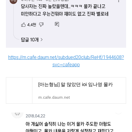
https://m.cafe.daum.net/subdued20club/ReHf/1944608?
svc=cafeapp
[아는형님] 말 많았던 ioi 임나영 몰카
m.cafe.daum.net