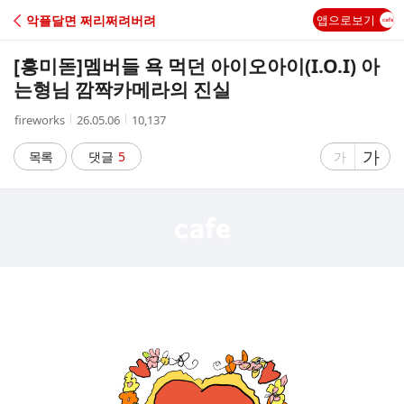
C
악플달면 쩌리쩌려버려
앱으로보기
A
[흥미돋]
멤버들 욕 먹던 아이오아이(I.O.I) 아
F
는형님 깜짝카메라의 진실
작
작
조
fireworks
26.05.06
10,137
E
성
성
회
자
시
수
글
가
글
목록
댓글
5
가
간
자
자
크
크
기
기
크
작
게
게