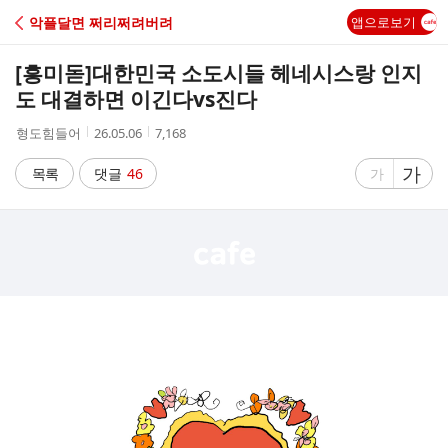
C
악플달면 쩌리쩌려버려
앱으로보기
A
[흥미돋]
대한민국 소도시들 헤네시스랑 인지
F
도 대결하면 이긴다vs진다
작
작
조
형도힘들어
26.05.06
7,168
E
성
성
회
자
시
수
글
가
글
목록
댓글
46
가
간
자
자
크
크
기
기
크
작
게
게