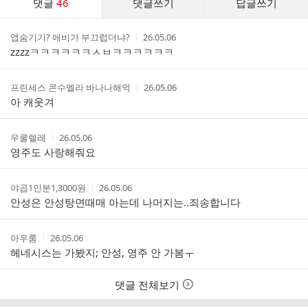
댓글
46
댓글쓰기
답글쓰기
글
댓
작
작
앱숨기기? 애비가 부끄럽더냐?
26.05.06
글
성
성
zzzzㅋㅋㅋㅋㅋㅋㅅㅂㅋㅋㅋㅋㅋㅋ
리
자
시
스
간
트
작
작
프린세스 콘수엘라 바나나해먹
26.05.06
성
성
아 캐웃겨
자
시
간
작
작
우쿨렐레
26.05.06
성
성
영주도 사랑해줘요
자
시
간
작
작
야곱1인분1,3000원
26.05.06
성
성
안성은 안성탕면때매 아는데 나머지는..죄송합니다
자
시
간
작
작
아우룸
26.05.06
성
성
헤네시스는 가봤지; 안성, 영주 안 가봄ㅜ
자
시
간
댓글 전체보기