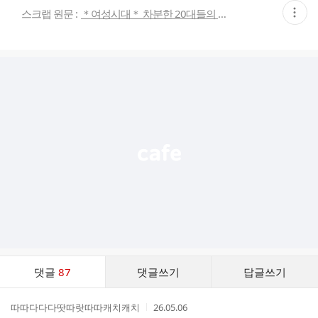
현
스크랩 원문 :
＊여성시대＊ 차분한 20대들의 알흠다운 공간
재
게
시
글
추
가
기
능
열
기
댓
댓글
87
댓글쓰기
답글쓰기
글
댓
작
작
따따다다다땃따랏따따캐치캐치
26.05.06
글