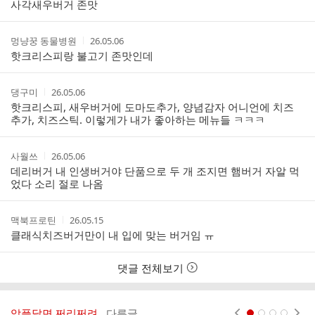
성
성
사각새우버거 존맛
리
자
시
스
간
트
작
작
멍냥꿍 동물병원
26.05.06
성
성
핫크리스피랑 불고기 존맛인데
자
시
간
작
작
댕구미
26.05.06
성
성
핫크리스피, 새우버거에 도마도추가, 양념감자 어니언에 치즈
자
시
추가, 치즈스틱. 이렇게가 내가 좋아하는 메뉴들 ㅋㅋㅋ
간
작
작
사월쓰
26.05.06
성
성
데리버거 내 인생버거야 단품으로 두 개 조지면 햄버거 자알 먹
자
시
었다 소리 절로 나옴
간
작
작
맥북프로틴
26.05.15
성
성
클래식치즈버거만이 내 입에 맞는 버거임 ㅠ
자
시
간
댓글 전체보기
악플달면 쩌리쩌려..
다른글
현재페이지 1
2
3
4