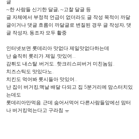
글
~한 사람들 신기한 달글, ~고찰 달글 등
글 자체에서 부정적 언급이 없더라도 글 작성 목적이 까달
글이거나 댓글 흐름이 까달글로 변질된 경우 글 작성자, 댓
글 작성자, 동조자 모두 활중
인터넷보면 롯데리아 맛없다 제일맛없다하는데
난 솔직히 롯리가..제일..맛있어....
감튀도 내스탈..버거도...핫크리스피버거 미친놈임..
치즈스틱도 맛있다노..
치킨도 먹어봐 롯시들아 맛있어...
난 집이 버거킹,맥날 배달 다되고 집 5분거리에 맘스터치있
는데도
롯데리아만먹음..근데 숨어서먹어 다른사람들앞에선 맘터
나 버거킹먹는다고 구라침 ㅠ