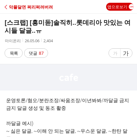
C
악플달면 쩌리쩌려버려
앱으로보기
A
[스크랩] [흥미돋]
솔직히..롯데리아 맛있는 여
F
시들 달글..ㅠ
작
작
조
마이온리
26.05.06
2,404
E
성
성
회
자
시
수
글
가
글
목록
댓글
87
가
간
자
자
크
크
기
기
크
작
게
게
운영토론/혐오/분란조장/싸움조장/이년봐봐/까달글 금지
금지 달글 생성 및 동조 활중
까달글 예시)
~ 싫은 달글, ~이해 안 되는 달글, ~우스운 달글, ~한탄 달