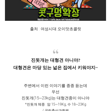
출처 : 여성시대 오이맛초콜릿
진돗개는 대형견 아니야?
대형견은 마당 있는 넓은 집에서 키워야지~
주변에서 이런 이야기를 종종 듣는데
우선
진돗개(15~23kg)는 대형견종이 아니야
*진돗개 체중 : 암 15~19Kg, 수 18~23Kg
/ 국립축산과학원