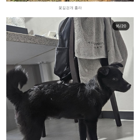
꽃길걷개 홀라