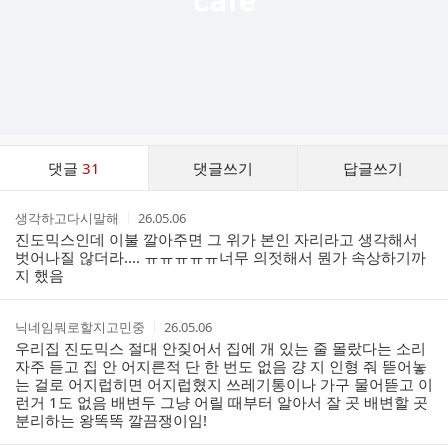
댓
댓글
31
댓글쓰기
답글쓰기
글
댓
작
작
생각하고다시말해
26.05.06
글
성
성
진도믹스인데 이불 깔아주면 그 위가 본인 자리라고 생각해서
리
자
시
벗어나질 않더라.... ㅠㅠㅠㅠㅠ너무 의젓해서 뭔가 속상하기까
스
간
지 했음
트
작
작
닉네임뭐로할지고민중
26.05.06
성
성
우리집 진도믹스 절대 안짖어서 집에 개 있는 줄 몰랐다는 소리
자
시
자주 듣고 집 안 어지른적 단 한 번도 없음 걍 지 인형 줘 뜯어놓
간
는 걸로 어지럽히면 어지럽혔지 쓰레기통이나 가구 물어뜯고 이
런거 1도 없음 배변두 그냥 어릴 때부터 알아서 잘 곳 배변할 곳
분리하는 왕똑똑 깔끔쟁이임!