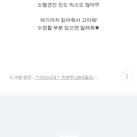
소형견인 진도 믹스도 많아💛
여기까지 읽어줘서 고마워!
수정할 부분 있으면 알려줘🍀
현
스크랩 원문 :
＊여성시대＊ 차분한 20대들의 알흠다운 공간
재
게
시
글
추
가
기
능
열
기