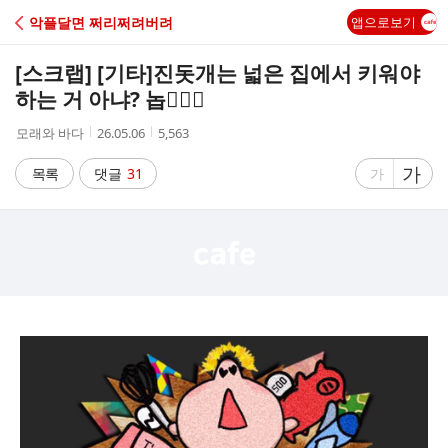
C
악플달면 쩌리쩌려버려
앱으로보기
A
[스크랩] [기타]
진돗개는 넓은 집에서 키워야
F
하는 거 아냐? 놉🙅🏻‍♀️
작
작
조
모래와 바다
26.05.06
5,563
E
성
성
회
자
시
수
글
가
글
목록
댓글
31
가
간
자
자
크
크
기
기
크
작
게
게