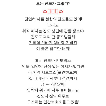
모든 진도가 그렇다?
🙅🏻‍♀️
XX
XX
당연히 다른 성향의 진도들도 있어!
그리고
위 이미지는 진도 성견에 관한 정보야
진도도 퍼피 땐 똥꼬발랄해
진리의 견바견 댕바댕 진바진
이 글은 참고만 해줘!
혹시 진도나 진도믹스
임보, 입양에 관심 있는 여시가 있다면
각 지역 시보호소(포인핸드)에
갓 태어난 퍼피부터 성견까지
정~~~말 많아!
안락사 위기에 자주 놓이는ㅠㅠ
진도나 진믹 위주로
구조하는 민간보호소들도 있음!