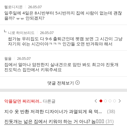
작
작
헬로디지몬
26.05.07
성
성
일주일에 4일은 8시반부터 5시반까지 집에 사람이 없는데 괜찮
자
시
을까? ㅠㅠ 안되겠지?
간
작
작
니로 하이브리드
26.05.07
성
성
쌉가능 우리집도 다 9-6 출퇴근인데 펫캠 보면 그 시간이 그냥
자
시
자기의 쉬는 시간이야ㅋㅋㅋ 인간들 오면 반겨줘야 해서
간
작
작
월욜
26.05.07
성
성
집에서 얼마나 얌전한지 실내견으로 암만 봐도 최고야 진돗개
자
시
진도믹스 집안에서 키워주세요
간
댓글 전체보기
악플달면 쩌리쩌려..
다른글
현재페이지 1
2
3
4
댓
지수 옷 반환 저격한 디자이너가 과열되게 욕 먹는게 좀 의아한 이유(스압 주의)
(
38
)
엄
글
댓
진돗개는 넓은 집에서 키워야 하는 거 아냐? 놉🙅🏻‍♀️
(
31
)
주
글