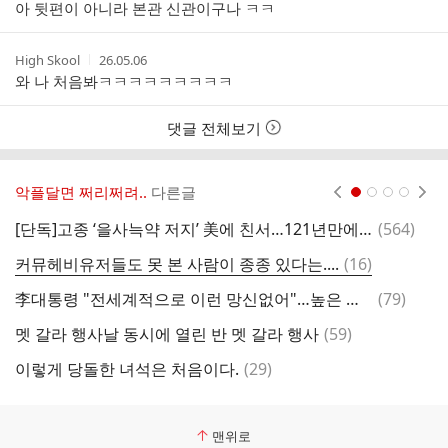
아 뒷편이 아니라 본관 신관이구나 ㅋㅋ
작
작
High Skool
26.05.06
성
성
와 나 처음봐ㅋㅋㅋㅋㅋㅋㅋㅋㅋ
자
시
간
댓글 전체보기
악플달면 쩌리쩌려..
다른글
현재페이지 1
2
3
4
댓
[단독]고종 ‘을사늑약 저지’ 美에 친서…121년만에 워싱턴서 발견
(
564
)
[
글
댓
커뮤헤비유저들도 못 본 사람이 종종 있다는....
(
16
)
글
댓
李대통령 "전세계적으로 이런 망신없어"…높은 자살률 대책 주문
(
79
)
글
댓
멧 갈라 행사날 동시에 열린 반 멧 갈라 행사
(
59
)
진
글
댓
이렇게 당돌한 녀석은 처음이다.
(
29
)
글
맨위로