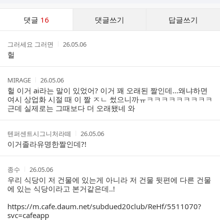
댓
댓글
16
댓글쓰기
답글쓰기
글
댓
작
작
그러세요 그러면
26.05.06
글
성
성
헐
리
자
시
스
간
트
작
작
MIRAGE
26.05.06
성
성
헐 이거 ai라는 말이 있었어? 이거 꽤 오래된 짤인데...왜냐하면
자
시
여시 상업화 시절 때 이 짤 ㅈㄴ 썼으니까ㅠㅋㅋㅋㅋㅋㅋㅋㅋㅋ
간
근데 실제로는 그때보다 더 오래됐네 와
작
작
텐퍼센트시그니처라떼
26.05.06
성
성
이거졸라유명한짤인데?!
자
시
간
작
작
종수
26.05.06
성
성
우리 식당이 저 건물에 있는게 아니라 저 건물 뒷편에 다른 건물
자
시
에 있는 식당이라고 본거같은데..!
간
https://m.cafe.daum.net/subdued20club/ReHf/5511070?
svc=cafeapp