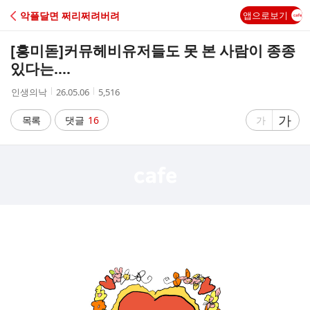
C
악플달면 쩌리쩌려버려
앱으로보기
A
[흥미돋]
커뮤헤비유저들도 못 본 사람이 종종
F
있다는....
작
작
조
인생의낙
26.05.06
5,516
E
성
성
회
자
시
수
글
가
글
목록
댓글
16
가
간
자
자
크
크
기
기
크
작
게
게