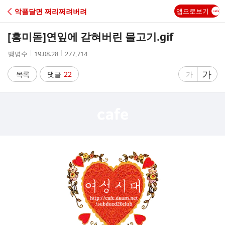
C
악플달면 쩌리쩌려버려
앱으로보기
A
[흥미돋]
연잎에 갇혀버린 물고기.gif
F
작
작
조
뱅명수
19.08.28
277,714
성
성
회
E
자
시
수
글
가
글
목록
댓글
22
가
간
자
자
크
크
기
기
크
작
게
게