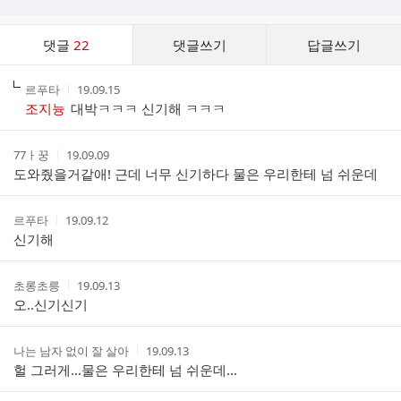
댓
댓글
22
댓글쓰기
답글쓰기
글
댓
작
작
르푸타
19.09.15
글
성
성
조지늉
대박ㅋㅋㅋ 신기해 ㅋㅋㅋ
리
자
시
스
간
트
작
작
77ㅏ꿍
19.09.09
성
성
도와줬을거같애! 근데 너무 신기하다 물은 우리한테 넘 쉬운데
자
시
간
작
작
르푸타
19.09.12
성
성
신기해
자
시
간
작
작
초롱초릉
19.09.13
성
성
오..신기신기
자
시
간
작
작
나는 남자 없이 잘 살아
19.09.13
성
성
헐 그러게...물은 우리한테 넘 쉬운데...
자
시
간