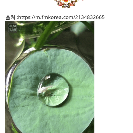
출처 :
https://m.fmkorea.com/2134832665