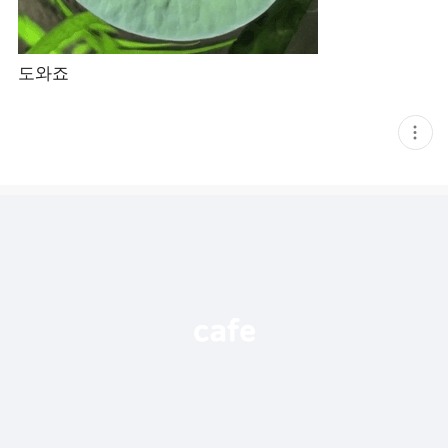
도와죠
현
재
게
시
글
추
가
기
능
열
기