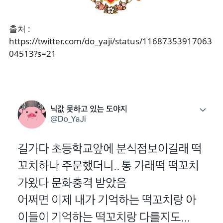
출처 :
https://twitter.com/do_yaji/status/11687353917063
04513?s=21