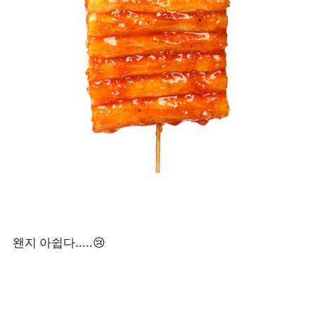
왠지 아쉽다.....😢