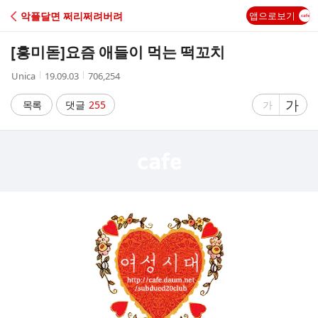
C
악플달면 쩌리쩌려버려
앱으로보기
A
[흥미돋]
요즘 애들이 먹는 떡꼬치
F
작
작
조
Unica
19.09.03
706,254
성
성
회
E
자
시
수
글
가
글
목록
댓글
255
가
간
자
자
크
크
기
기
크
작
게
게