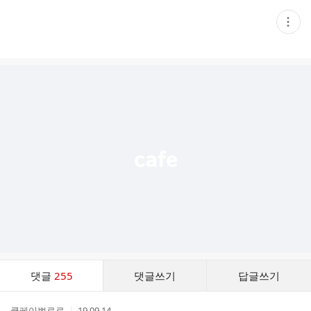
현
재
게
시
글
추
가
기
능
열
기
댓
댓글
255
댓글쓰기
답글쓰기
글
댓
작
작
클레이뽀로로
19.09.14