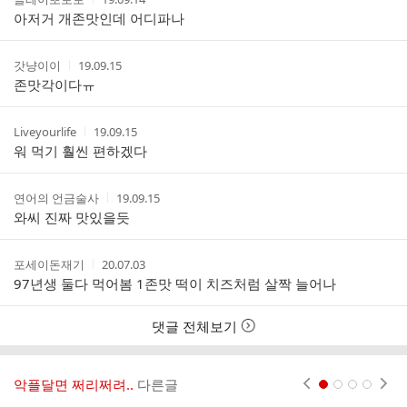
글
성
성
아저거 개존맛인데 어디파나
리
자
시
스
간
트
작
작
갓냥이이
19.09.15
성
성
존맛각이다ㅠ
자
시
간
작
작
Liveyourlife
19.09.15
성
성
워 먹기 훨씬 편하겠다
자
시
간
작
작
연어의 언금술사
19.09.15
성
성
와씨 진짜 맛있을듯
자
시
간
작
작
포세이돈재기
20.07.03
성
성
97년생 둘다 먹어봄 1존맛 떡이 치즈처럼 살짝 늘어나
자
시
간
댓글 전체보기
악플달면 쩌리쩌려..
다른글
현재페이지 1
2
3
4