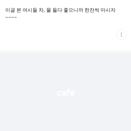
이글 본 여시들 차, 물 둘다 좋으니까 한잔씩 마시자
~~~~
현
재
게
시
글
추
가
기
능
열
기