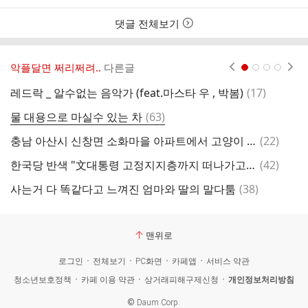
댓글 전체보기
악플달면 쩌리쩌려..
다른글
현재페이지 1
2
3
4
댓
레드락 _ 알수없는 음악가 (feat.마스타 우 , 박봄)
(
17
)
연
글
댓
물 대용으로 마실수 있는 차
(
63
)
[
글
댓
충남 아산시 신창면 소화마을 아파트에서 고양이 토막 사건 발생 (사진 블러처리 되어 있음) 목격자 찾습니다
(
22
)
대
글
댓
한국당 반색 "文대통령 고정지지층까지 떠나가고 있다"
(
42
)
글
댓
사는거 다 똑같다고 느껴진 엄마와 딸의 말다툼
(
38
)
손
글
맨위로
로그인
전체보기
PC화면
카페앱
서비스 약관
청소년보호정책
카페 이용 약관
상거래피해구제신청
개인정보처리방침
©
Daum Corp.