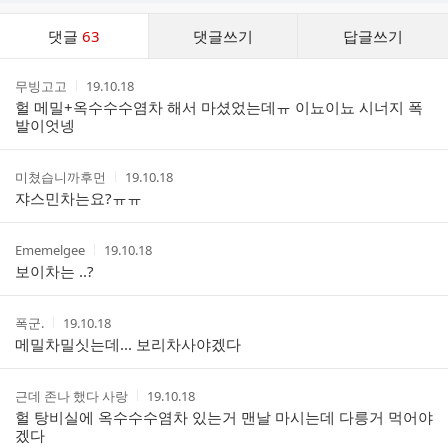
댓
댓글
63
댓글쓰기
답글쓰기
글
댓
작
작
무빙고고
19.10.18
글
성
성
헐 메밀+옥수수수염차 해서 마셨었는데ㅠ 이뇨이뇨 시너지 폭
리
자
시
발이엇넹
스
간
트
작
작
미쳤습니까후먼
19.10.18
성
성
쟈스민차는요?ㅠㅠ
자
시
간
작
작
Ememelgee
19.10.18
성
성
보이차는 ..?
자
시
간
작
작
폭군.
19.10.18
성
성
메밀차밀싯는데... 보리차사야겠다
자
시
간
작
작
근데 존나 했다 사랑
19.10.18
성
성
헐 탕비실에 옥수수수염차 있는거 맨날 마시는데 다릉거 먹어야
자
시
겠다
간