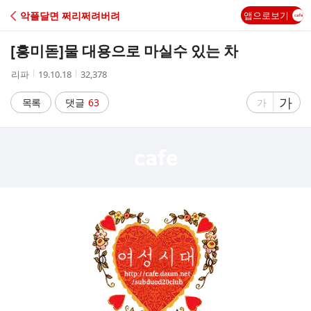
C
악플달면 쩌리쩌려버려
앱으로보기
A
[흥미돋]
물 대용으로 마실수 있는 차
F
작
작
조
리파
19.10.18
32,378
성
성
회
E
자
시
수
글
가
글
목록
댓글
63
가
간
자
자
크
크
기
기
크
작
게
게