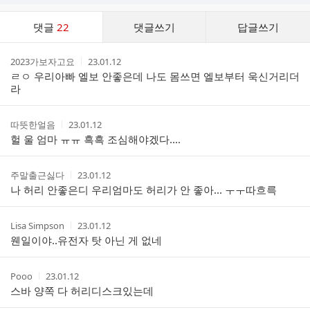
댓
댓글
22
댓글쓰기
답글쓰기
글
댓
작
작
2023가보자고요
23.01.12
글
성
성
ㄹㅇ 우리아빠 엘보 안좋은데 나도 몸쓰면 엘보부터 욱신거리더
리
자
시
라
스
간
트
작
작
따뜻한얼음
23.01.12
성
성
헐 울 엄마 ㅠㅠ 흑흑 조심해야겠다....
자
시
간
작
작
주말출근싫다
23.01.12
성
성
나 허리 안좋은디 우리엄마도 허리가 안 좋아... ㅜㅜ따흐륵
자
시
간
작
작
Lisa Simpson
23.01.12
성
성
웬일이야..유전자 탓 아닌 게 없네
자
시
간
작
작
Pooo
23.01.12
성
성
스바 양쪽 다 허리디스크있는데
자
시
간