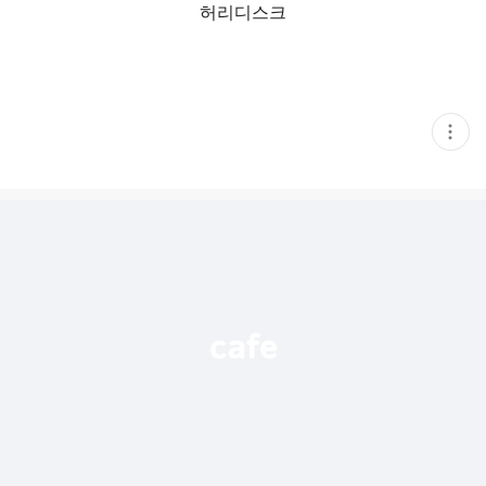
허리디스크
현
재
게
시
글
추
가
기
능
열
기