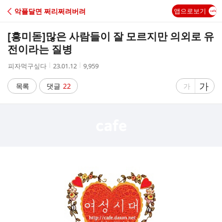
C
악플달면 쩌리쩌려버려
앱으로보기
A
[흥미돋]
많은 사람들이 잘 모르지만 의외로 유
F
전이라는 질병
작
작
조
피자먹구싶다
23.01.12
9,959
E
성
성
회
자
시
수
글
가
글
목록
댓글
22
가
간
자
자
크
크
기
기
크
작
게
게