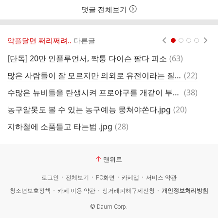
댓글 전체보기
악플달면 쩌리쩌려..
다른글
현재페이지 1
2
3
4
댓
[단독] 20만 인플루언서, 짝퉁 다이슨 팔다 피소
(
63
)
안
글
댓
많은 사람들이 잘 모르지만 의외로 유전이라는 질병
(
22
)
글
댓
수많은 뉴비들을 탄생시켜 프로야구를 개같이 부활시켰던 그 대회.jpgif
(
38
)
글
댓
농구알못도 볼 수 있는 농구예능 뭉쳐야쏜다.jpg
(
20
)
글
댓
지하철에 소품들고 타는법 .jpg
(
28
)
글
맨위로
로그인
전체보기
PC화면
카페앱
서비스 약관
청소년보호정책
카페 이용 약관
상거래피해구제신청
개인정보처리방침
©
Daum Corp.