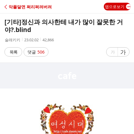
C
악플달면 쩌리쩌려버려
앱으로보기
A
[기타]
정신과 의사한테 내가 많이 잘못한 거
F
야?.blind
작
작
조
술래키키
23.02.02
42,866
E
성
성
회
자
시
수
글
가
글
목록
댓글
506
가
간
자
자
크
크
기
기
크
작
게
게