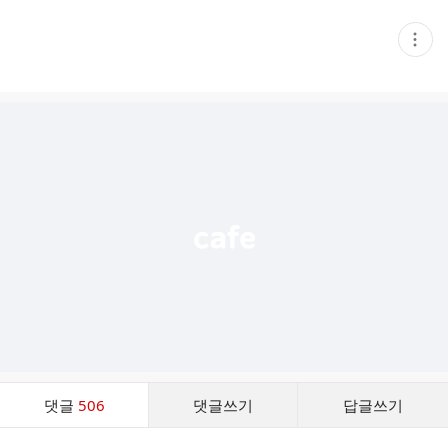
현
재
게
시
글
추
가
기
능
열
기
댓
댓글
506
댓글쓰기
답글쓰기
글
댓