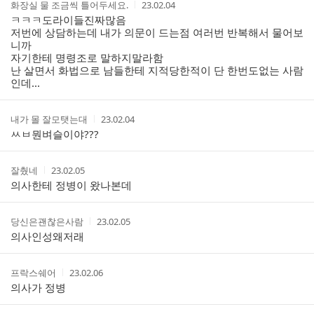
작
작
화장실 물 조금씩 틀어두세요.
23.02.04
글
성
성
ㅋㅋㅋ도라이들진짜많음
리
자
시
저번에 상담하는데 내가 의문이 드는점 여러번 반복해서 물어보
스
간
니까
트
자기한테 명령조로 말하지말라함
난 살면서 화법으로 남들한테 지적당한적이 단 한번도없는 사람
인데...
작
작
내가 몰 잘모탯는대
23.02.04
성
성
ㅆㅂ뭔벼슬이야???
자
시
간
작
작
잘췄네
23.02.05
성
성
의사한테 정병이 왔나본데
자
시
간
작
작
당신은괜찮은사람
23.02.05
성
성
의사인성왜저래
자
시
간
작
작
프락스쉐어
23.02.06
성
성
의사가 정병
자
시
간